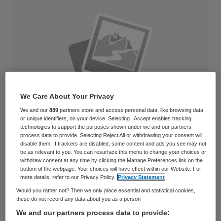
We Care About Your Privacy
We and our
889
partners store and access personal data, like browsing data
or unique identifiers, on your device. Selecting I Accept enables tracking
technologies to support the purposes shown under we and our partners
process data to provide. Selecting Reject All or withdrawing your consent will
disable them. If trackers are disabled, some content and ads you see may not
be as relevant to you. You can resurface this menu to change your choices or
Na een periode van minder werkgelegenheid
withdraw consent at any time by clicking the Manage Preferences link on the
bottom of the webpage. Your choices will have effect within our Website. For
zal het aantal banen in de zorg tot aan
more details, refer to our Privacy Policy.
Privacy Statement
2020 groeien ten opzichte van 2015. De
Would you rather not? Then we only place essential and statistical cookies,
these do not record any data about you as a person
stijging van de vraag geldt vooral voor
We and our partners process data to provide: