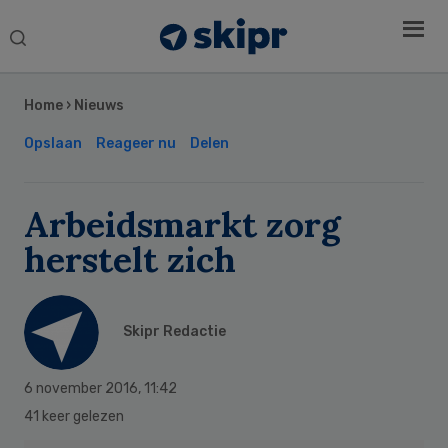
Search
this
Secondary
website
Sidebar
Home
›
Nieuws
Opslaan
Reageer nu
Delen
Arbeidsmarkt zorg
herstelt zich
Skipr Redactie
6 november 2016
,
11:42
41 keer gelezen