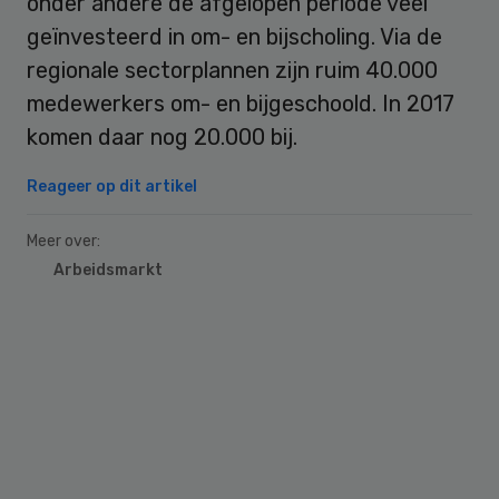
onder andere de afgelopen periode veel
geïnvesteerd in om- en bijscholing. Via de
regionale sectorplannen zijn ruim 40.000
medewerkers om- en bijgeschoold. In 2017
komen daar nog 20.000 bij.
Reageer op dit artikel
Meer over:
Arbeidsmarkt
Primary
Sidebar