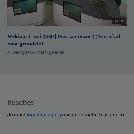
32:08
Webinar 1 juni 2026 | Duurzame zorg | Van afval
naar grondstof
31 weergaven
· 9 jaar geleden
Reader
Reacties
Interactions
Je moet
ingelogd zijn op
om een reactie te plaatsen.