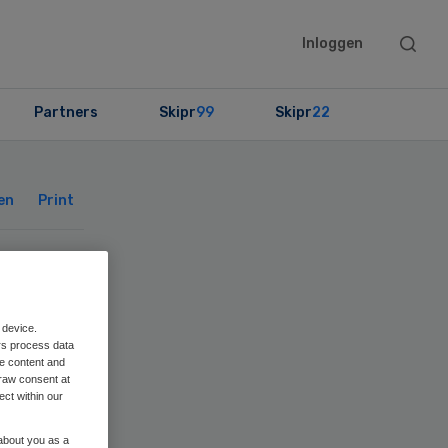
Searc
Inloggen
this
websit
Partners
Skipr
99
Skipr
22
Primary
Sidebar
en
Print
ep
 device.
rs process data
me content and
raw consent at
ect within our
 about you as a