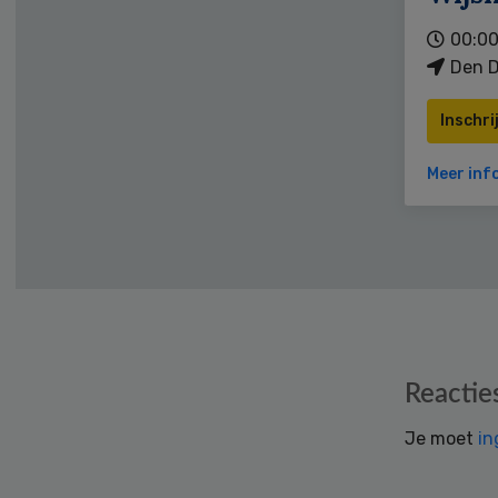
00:00
Den D
Inschri
Meer inf
Reader
Reactie
Interactions
Je moet
in