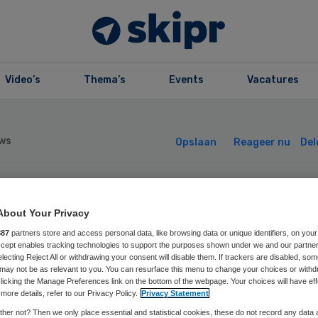
Video’s
Thema’s
Events
Vacatures
ws
Opslaan
Reageer nu
Del
nhemse zorggro
About Your Privacy
887
partners store and access personal data, like browsing data or unique identifiers, on your
igt om te vallen
Accept enables tracking technologies to support the purposes shown under we and our partne
electing Reject All or withdrawing your consent will disable them. If trackers are disabled, so
may not be as relevant to you. You can resurface this menu to change your choices or withd
licking the Manage Preferences link on the bottom of the webpage. Your choices will have eff
more details, refer to our Privacy Policy.
Privacy Statement
her not? Then we only place essential and statistical cookies, these do not record any data