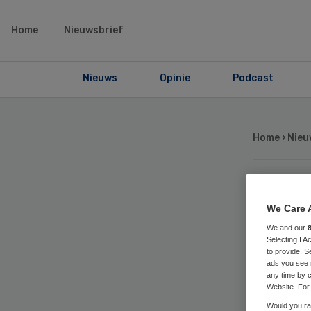
Home
Nieuwsbrief
Nieuws
Opinie
Podcast
Home
›
Nieu
Ar
We Care 
We and our
dre
Selecting I 
to provide. S
ads you see 
any time by c
Website. For 
Would you rat