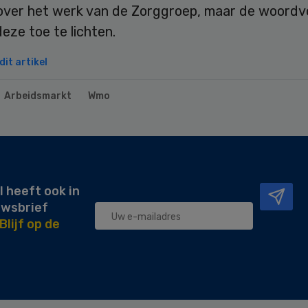
 over het werk van de Zorggroep, maar de woordv
eze toe te lichten.
it artikel
Arbeidsmarkt
Wmo
l heeft ook in
uwsbrief
Blijf op de