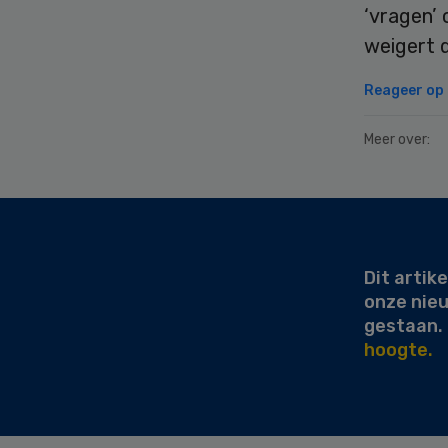
‘vragen’
weigert d
Reageer op d
Meer over:
Secondary
Sidebar
Dit artike
onze nie
gestaan.
hoogte.