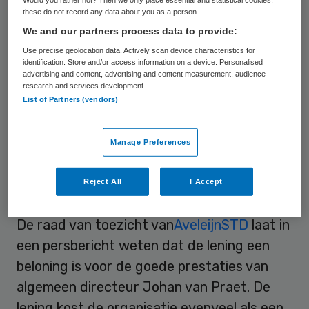
these do not record any data about you as a person
geld is bedoeld voor zorg, niet om
We and our partners process data to provide:
topmannen in nood te helpen. We hebben
Use precise geolocation data. Actively scan device characteristics for
het hier niet over een voorschot op salaris
identification. Store and/or access information on a device. Personalised
advertising and content, advertising and content measurement, audience
voor iemand die even krap bij kas zit, maar
research and services development.
List of Partners (vendors)
over een half miljoen euro. Bussemaker
moet het geld terugvorderen, of de lening
laten overnemen door een echte bank.”
Manage Preferences
Reject All
I Accept
Niet duurder dan maandsalaris
De raad van toezicht van
AveleijnSTD
laat in
een persbericht weten dat de lening een
beloning is voor de goede prestaties van
algemeen directeur Johan van Praet. De
lening kost de organisatie evenveel als een