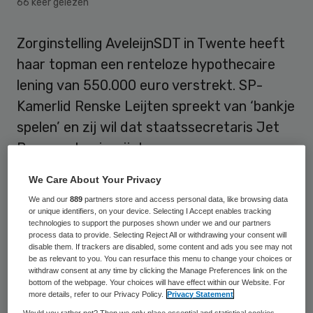
66 keer gelezen
Zorginstelling AveleijnSDT in Twente heeft
haar topman een renteloze hypothecaire
lening van 550.000 euro verstrekt. SP-
Kamerlid Renske Leijten spreekt van ‘bankje
spelen’ en zij wil dat staatssecretaris Jet
Bussemaker ingrijpt.
We Care About Your Privacy
Rentevrij en aflossingsvrij
We and our
889
partners store and access personal data, like browsing data
or unique identifiers, on your device. Selecting I Accept enables tracking
technologies to support the purposes shown under we and our partners
De SP baseert zich op het jaarverslag over
process data to provide. Selecting Reject All or withdrawing your consent will
2008 van de instelling. Daaruit zou blijken
disable them. If trackers are disabled, some content and ads you see may not
be as relevant to you. You can resurface this menu to change your choices or
dat de lening vijf jaar lang niet opvraagbaar
withdraw consent at any time by clicking the Manage Preferences link on the
bottom of the webpage. Your choices will have effect within our Website. For
is. Leijten is verontwaardigd dat de raad
more details, refer to our Privacy Policy.
Privacy Statement
van toezicht dit goedkeurt.
Leijten
: “Dit
Would you rather not? Then we only place essential and statistical cookies,