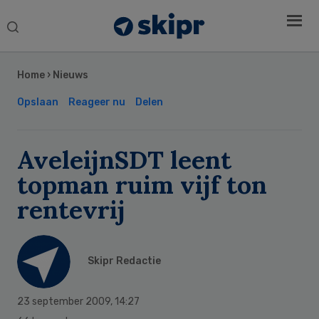
Search
this
Secondary
website
Sidebar
Home
›
Nieuws
Opslaan
Reageer nu
Delen
AveleijnSDT leent
topman ruim vijf ton
rentevrij
Skipr Redactie
23 september 2009
,
14:27