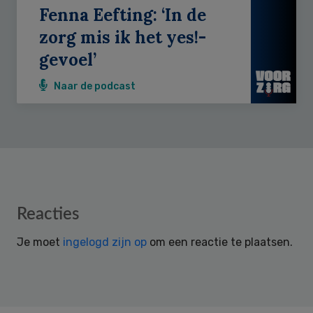
Fenna Eefting: ‘In de
zorg mis ik het yes!-
gevoel’
Naar de podcast
Reader
Reacties
Interactions
Je moet
ingelogd zijn op
om een reactie te plaatsen.