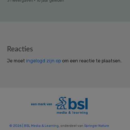
31 weergaven
· 16 jaar geleden
Reader
Reacties
Interactions
Je moet
ingelogd zijn op
om een reactie te plaatsen.
© 2026 | BSL Media & Learning
, onderdeel van
Springer Nature