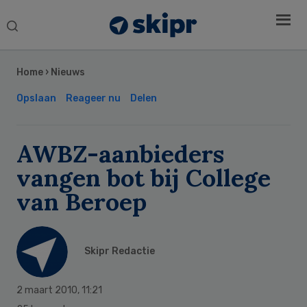
Search
this
Secondary
website
Sidebar
Home
›
Nieuws
Opslaan
Reageer nu
Delen
AWBZ-aanbieders
vangen bot bij College
van Beroep
Skipr Redactie
2 maart 2010
,
11:21