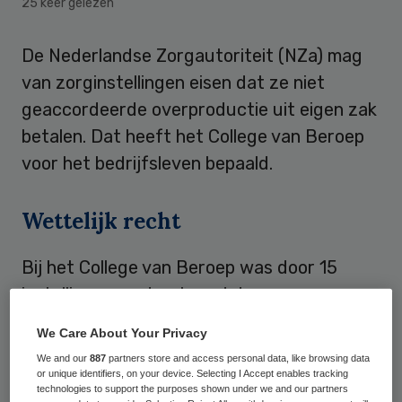
25 keer gelezen
De Nederlandse Zorgautoriteit (NZa) mag
van zorginstellingen eisen dat ze niet
geaccordeerde overproductie uit eigen zak
betalen. Dat heeft het College van Beroep
voor het bedrijfsleven bepaald.
Wettelijk recht
Bij het College van Beroep was door 15
instellingen, ondersteund door
zorgverzekeraar Achmea,
bezwaar
We Care About Your Privacy
aangetekend
tegen de verrekening van de
We and our
887
partners store and access personal data, like browsing data
productie over het jaar 2006. Om aan de
or unique identifiers, on your device. Selecting I Accept enables tracking
technologies to support the purposes shown under we and our partners
grote vraag naar AWBZ-zorg te kunnen