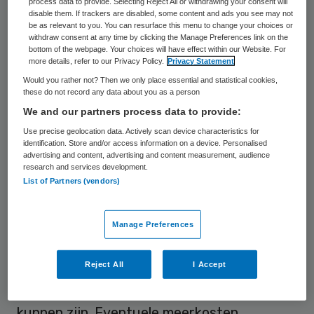
process data to provide. Selecting Reject All or withdrawing your consent will
disable them. If trackers are disabled, some content and ads you see may not
voldoen, hebben de betreffende instellingen
be as relevant to you. You can resurface this menu to change your choices or
withdraw consent at any time by clicking the Manage Preferences link on the
in 2006 meer zorg geleverd dan met het
bottom of the webpage. Your choices will have effect within our Website. For
zorgkantoor overeengekomen was.
more details, refer to our Privacy Policy.
Privacy Statement
Would you rather not? Then we only place essential and statistical cookies,
Aangezien de aanspraken van verzekerden
these do not record any data about you as a person
op de AWBZ een wettelijk verankerd recht
We and our partners process data to provide:
zijn, vinden de instellingen dat de geleverde
Use precise geolocation data. Actively scan device characteristics for
identification. Store and/or access information on a device. Personalised
zorg automatisch vergoed zou moet
advertising and content, advertising and content measurement, audience
worden.
research and services development.
List of Partners (vendors)
Eigen reserves
Manage Preferences
Als bewaker van het macrobudget vindt de
Reject All
I Accept
Nederlandse Zorgautoriteit (NZa) dat de
aanspraken op de AWBZ niet onbeperkt
kunnen zijn. Eventuele meerkosten