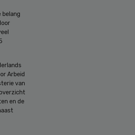
e belang
door
eel
5
derlands
or Arbeid
terie van
overzicht
ten en de
naast