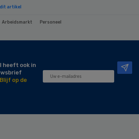
it artikel
Arbeidsmarkt
Personeel
l heeft ook in
uwsbrief
Blijf op de