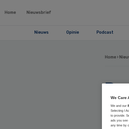
Home
Nieuwsbrief
Nieuws
Opinie
Podcast
Home
›
Nieu
Bed
bij
We Care 
We and our
Selecting I 
be
to provide. S
ads you see 
any time by c