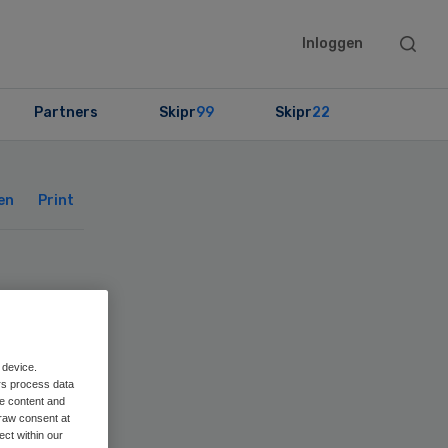
Searc
Inloggen
this
websit
Partners
Skipr
99
Skipr
22
Primary
Sidebar
en
Print
ren
 device.
rs process data
me content and
raw consent at
ect within our