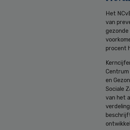
Het NCvB
van preve
gezonde 
voorkome
procent h
Kerncijf
Centrum 
en Gezon
Sociale 
van het 
verdelin
beschrij
ontwikke