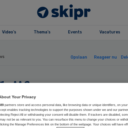
Video’s
Thema’s
Events
Vacatures
ws
Opslaan
Reageer nu
Del
rijfsartsen note
na vierduizend
About Your Privacy
889
partners store and access personal data, like browsing data or unique identifiers, on your
Accept enables tracking technologies to support the purposes shown under we and our partne
roepsziekten
electing Reject All or withdrawing your consent will disable them. If trackers are disabled, so
may not be as relevant to you. You can resurface this menu to change your choices or withd
licking the Manage Preferences link on the bottom of the webpage. Your choices will have eff