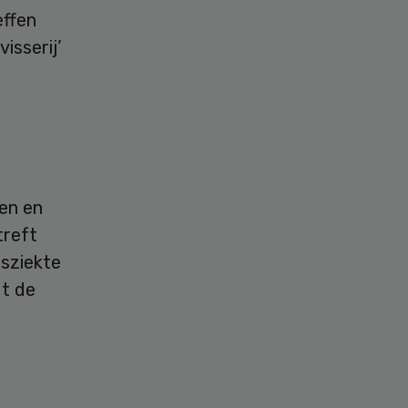
effen
isserij’
en en
treft
sziekte
dt de