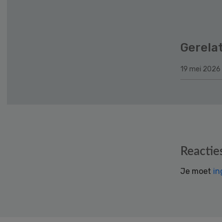
Gerela
19 mei 2026
Reader
Reactie
Interactions
Je moet
in