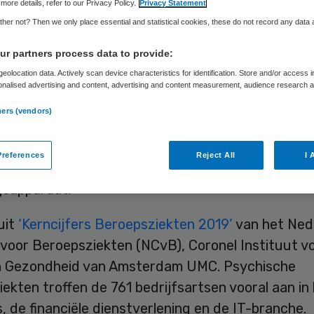
more details, refer to our Privacy Policy.
Privacy Statement
her not? Then we only place essential and statistical cookies, these do not record any data
Skipr Redactie
16 september 2019
,
09:12
22 keer gelezen
r partners process data to provide:
eolocation data. Actively scan device characteristics for identification. Store and/or access 
onalised advertising and content, advertising and content measurement, audience research 
.
artsen hebben vorig jaar 3854 meldingen van
ners (vendors)
iekten geregistreerd in de Nationale
iekteregistratie. De meest gemelde beroepsziekte
references
Reject All
I 
he aandoeningen en aandoeningen aan het houdin
sapparaat.
 uit
‘Kerncijfers Beroepsziekten 2019’
van het Ned
voor Beroepsziekten (NCvB), Coronel Instituut v
n Gezondheid van Amsterdam UMC. Psychische
ekten troffen de 761 bedrijfsartsen vooral aan in
, de financiële dienstverlening en de IT-branche.