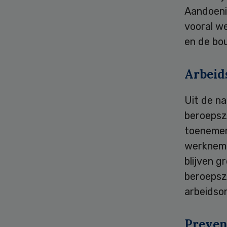
Aandoeni
vooral we
en de bo
Arbeid
Uit de na
beroepsz
toenemen 
werkneme
blijven g
beroepszi
arbeidso
Preven