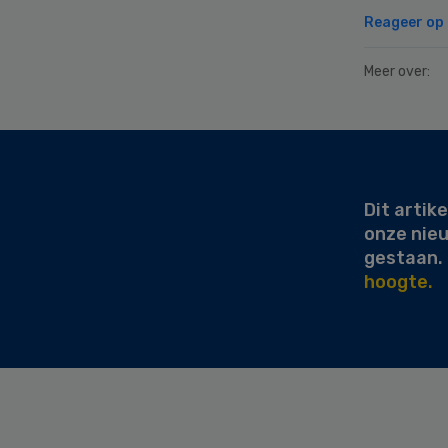
Reageer op d
Meer over:
Secondary
Sidebar
Dit artike
onze nie
gestaan.
hoogte.