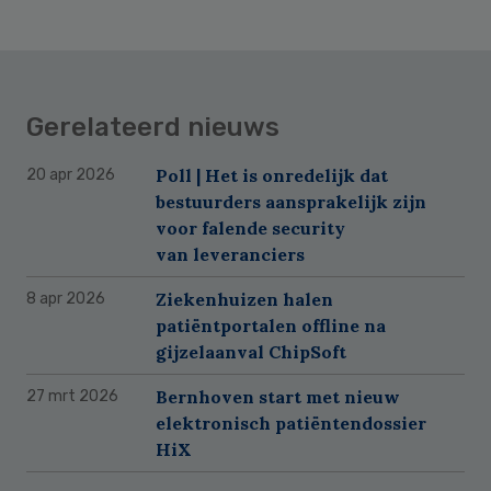
Gerelateerd nieuws
Poll | Het is onredelijk dat
20 apr 2026
bestuurders aansprakelijk zijn
voor falende security
van leveranciers
Ziekenhuizen halen
8 apr 2026
patiëntportalen offline na
gijzelaanval ChipSoft
Bernhoven start met nieuw
27 mrt 2026
elektronisch patiëntendossier
HiX