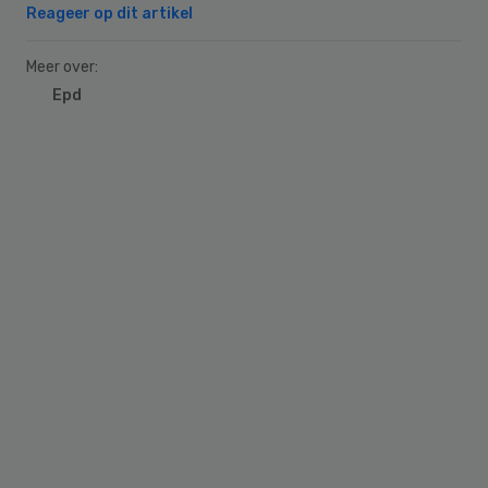
Reageer op dit artikel
Meer over:
Epd
Primary
Sidebar