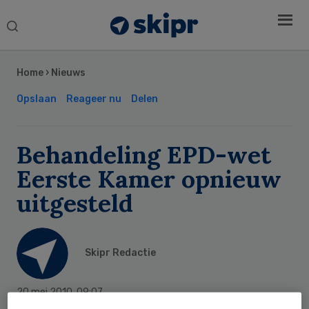
Search
this
Secondary
website
Sidebar
Home
›
Nieuws
Opslaan
Reageer nu
Delen
Behandeling EPD-wet
Eerste Kamer opnieuw
uitgesteld
Skipr Redactie
20 mei 2010
,
09:07