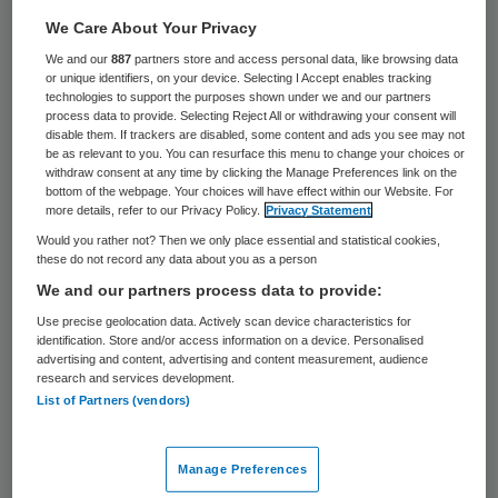
29 keer gelezen
We Care About Your Privacy
We and our
887
partners store and access personal data, like browsing data
De behandeling van de EPD-wet in de
or unique identifiers, on your device. Selecting I Accept enables tracking
Eerste Kamer is opnieuw uitgesteld.
technologies to support the purposes shown under we and our partners
process data to provide. Selecting Reject All or withdrawing your consent will
Minister Klink van VWS heeft om uitstel
disable them. If trackers are disabled, some content and ads you see may not
be as relevant to you. You can resurface this menu to change your choices or
gevraagd. Hij heeft meer tijd nodig voor het
withdraw consent at any time by clicking the Manage Preferences link on the
bottom of the webpage. Your choices will have effect within our Website. For
beantwoorden van vragen en de
more details, refer to our Privacy Policy.
Privacy Statement
voorgenomen wijzigingen van het
Would you rather not? Then we only place essential and statistical cookies,
these do not record any data about you as a person
wetsvoorstel. Dat meldt ICT Zorg.
We and our partners process data to provide:
Use precise geolocation data. Actively scan device characteristics for
Uitstel behandeling wetsvoorstel
identification. Store and/or access information on a device. Personalised
advertising and content, advertising and content measurement, audience
research and services development.
Het wetsvoorstel zou op 1 juni behandeld
List of Partners (vendors)
worden, vlak voor de Tweede
Kamerverkiezingen. Nu wordt op 1 juni de
Manage Preferences
brief van minister Klink besproken worden