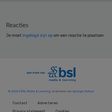
Reader
Reacties
Interactions
Je moet
ingelogd zijn op
om een reactie te plaatsen.
© 2026 | BSL Media & Learning
, onderdeel van
Springer Nature
Contact
Adverteren
Privacy statement
Cookies