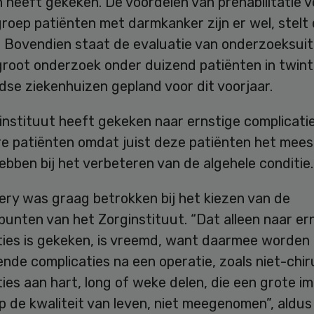
 heeft gekeken. De voordelen van prehabilitatie 
roep patiënten met darmkanker zijn er wel, stelt
g. Bovendien staat de evaluatie van onderzoeksu
groot onderzoek onder duizend patiënten in twint
se ziekenhuizen gepland voor dit voorjaar.
nstituut heeft gekeken naar ernstige complicatie
e patiënten omdat juist deze patiënten het mees
bben bij het verbeteren van de algehele conditie.
ery was graag betrokken bij het kiezen van de
unten van het Zorginstituut. “Dat alleen naar er
ties is gekeken, is vreemd, want daarmee worden
de complicaties na een operatie, zoals niet-chir
ies aan hart, long of weke delen, die een grote i
 de kwaliteit van leven, niet meegenomen”, aldus