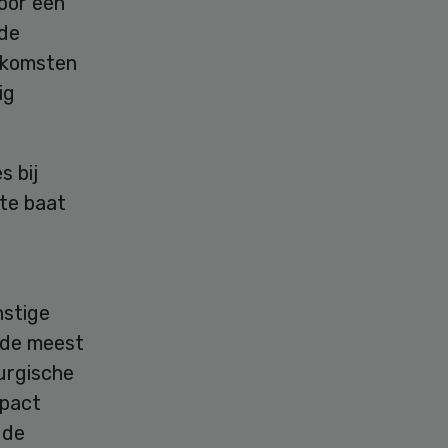
voor een
 de
itkomsten
ig
s bij
te baat
nstige
 de meest
urgische
mpact
 de