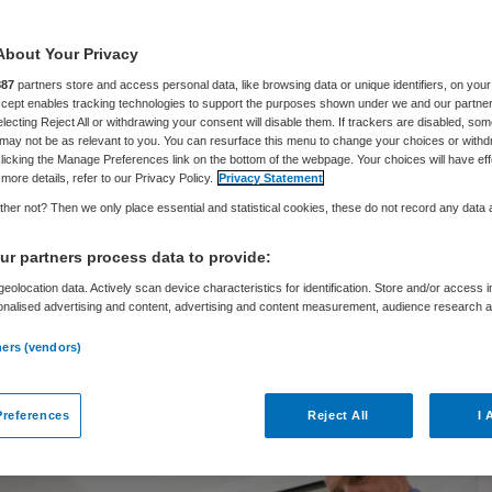
rupt
About Your Privacy
887
partners store and access personal data, like browsing data or unique identifiers, on your
Accept enables tracking technologies to support the purposes shown under we and our partne
electing Reject All or withdrawing your consent will disable them. If trackers are disabled, so
may not be as relevant to you. You can resurface this menu to change your choices or withd
Suzanne Bremmers
26 maart 2024
,
15:57
6110 keer gelez
licking the Manage Preferences link on the bottom of the webpage. Your choices will have eff
more details, refer to our Privacy Policy.
Privacy Statement
her not? Then we only place essential and statistical cookies, these do not record any data
ningsprogramma Fit4Surgery, een intensief trajec
 fit te maken voor een operatie, komt niet in het
r partners process data to provide:
ket van de zorgverzekering. Dat heeft Zorginstit
eolocation data. Actively scan device characteristics for identification. Store and/or access 
onalised advertising and content, advertising and content measurement, audience research 
 besloten. De voortgang van dit ‘prehabilitatie’-
.
ners (vendors)
a komt nu bij de ziekenhuizen die ermee werken, 
references
Reject All
I 