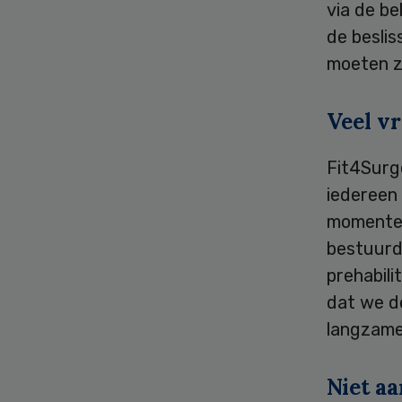
via de be
de beslis
moeten zi
Veel v
Fit4Surge
iedereen 
momentee
bestuurd
prehabili
dat we d
langzamer
Niet a