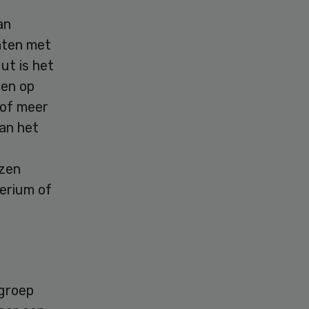
an
ënten met
ut is het
pen op
 of meer
van het
ezen
terium of
 groep