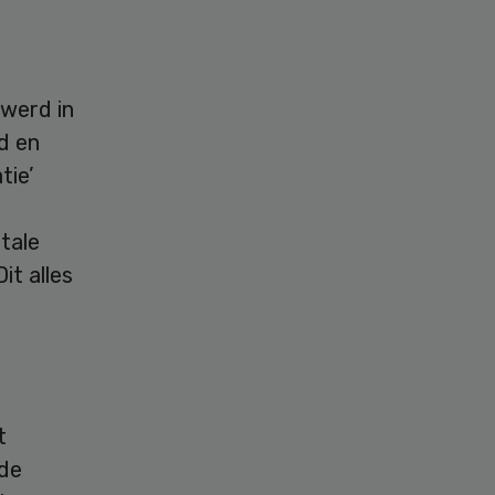
 werd in
d en
tie’
tale
it alles
t
 de