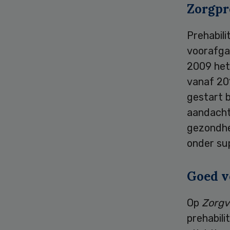
Zorgp
Prehabil
voorafga
2009 het
vanaf 20
gestart b
aandacht 
gezondhei
onder su
Goed v
Op
Zorgv
prehabili