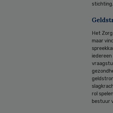
stichting
Geldst
Het Zorgi
maar vind
spreekkam
iedereen 
vraagstuk
gezondhe
geldstro
slagkrach
rol spele
bestuur 