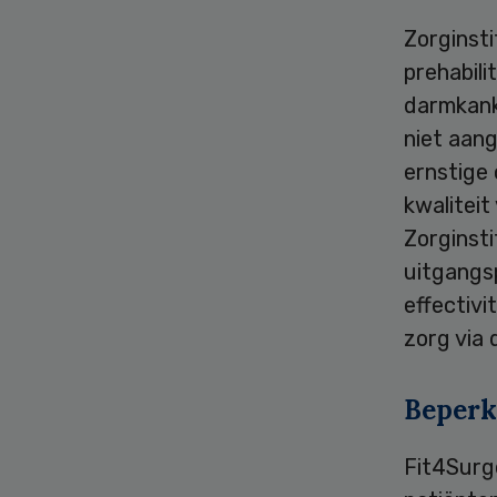
Zorginst
prehabili
darmkank
niet aan
ernstige 
kwaliteit
Zorginsti
uitgangs
effectivi
zorg via
Beperk
Fit4Surg