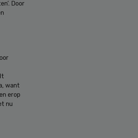
ten’. Door
en
.
voor
dt
a, want
wen erop
et nu