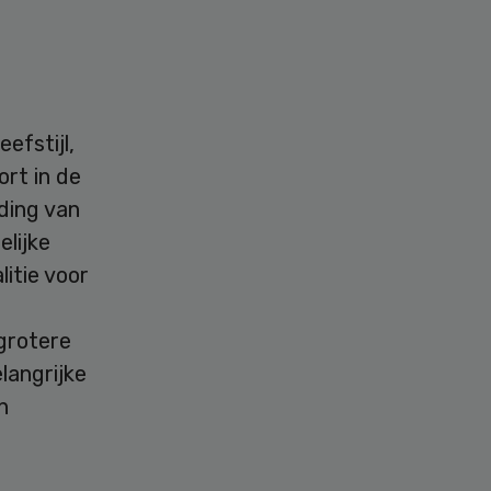
efstijl,
ort in de
ding van
lijke
itie voor
grotere
elangrijke
n