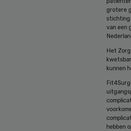
patiënten
grotere g
stichtin
van een 
Nederland
Het Zorgi
kwetsbar
kunnen he
Fit4Surg
uitgangsp
complica
voorkomen
complicat
hebben op