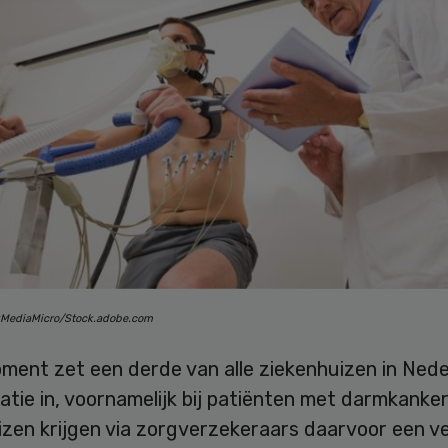
kMediaMicro/Stock.adobe.com
oment zet een derde van alle ziekenhuizen in Ned
tatie in, voornamelijk bij patiënten met darmkanker
izen krijgen via zorgverzekeraars daarvoor een v