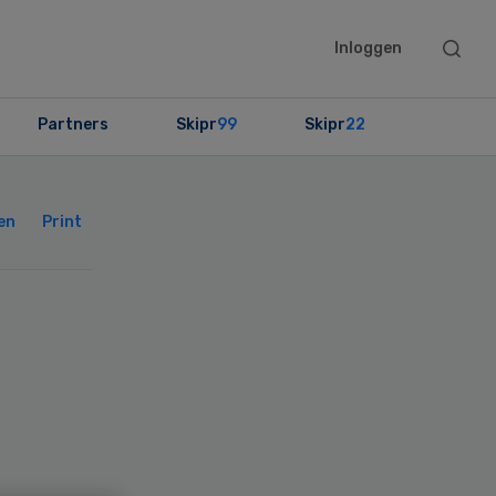
Searc
Inloggen
this
websit
Partners
Skipr
99
Skipr
22
Primary
Sidebar
en
Print