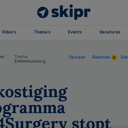
Video’s
Thema’s
Events
Vacatures
ws
Thema:
Opslaan
Reacties
Del
2
Ziekenhuiszorg
kostiging
ogramma
4Surgery stopt