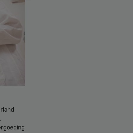
erland
.
ergoeding