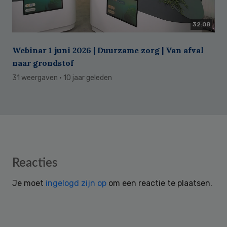
32:08
Webinar 1 juni 2026 | Duurzame zorg | Van afval
naar grondstof
31 weergaven
· 10 jaar geleden
Reader
Reacties
Interactions
Je moet
ingelogd zijn op
om een reactie te plaatsen.