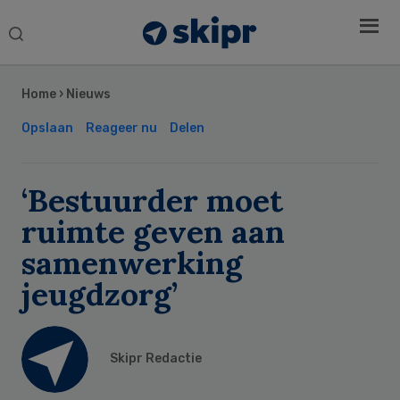
Search
this
Secondary
website
Sidebar
Home
›
Nieuws
Opslaan
Reageer nu
Delen
‘Bestuurder moet
ruimte geven aan
samenwerking
jeugdzorg’
Skipr Redactie