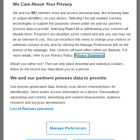
We Care About Your Privacy
en Samenleving (RVS) in zijn advies
‘Een
We and our
887
partners store and access personal data, like browsing data
gedurfde ambitie. Veelzijdig samenwerken
or unique identifiers, on your device. Selecting I Accept enables tracking
technologies to support the purposes shown under we and our partners
met kind en gezin’
.
process data to provide. Selecting Reject All or withdrawing your consent will
disable them. If trackers are disabled, some content and ads you see may not
be as relevant to you. You can resurface this menu to change your choices or
Samenwerken in de zorg voor kinderen en
withdraw consent at any time by clicking the Manage Preferences link on the
bottom of the webpage. Your choices will have effect within our Website. For
gezinnen staat hoog op de agenda van
more details, refer to our Privacy Policy.
Privacy Statement
menig bestuurder, beleidsmaker en
Would you rather not? Then we only place essential and statistical cookies,
these do not record any data about you as a person
professional. Zij zoeken naar nieuwe en
We and our partners process data to provide:
betere vormen van samenwerking, in de
Use precise geolocation data. Actively scan device characteristics for
overtuiging dat het kan bijdragen aan
identification. Store and/or access information on a device. Personalised
advertising and content, advertising and content measurement, audience
bijvoorbeeld het tijdig signaleren van
research and services development.
problemen van kinderen en gezinnen. Te
List of Partners (vendors)
midden van alle inspanningen en ambities
bestaat volgens de RVS het risico dat
Manage Preferences
samenwerken ‘een doel op zich’ wordt: er