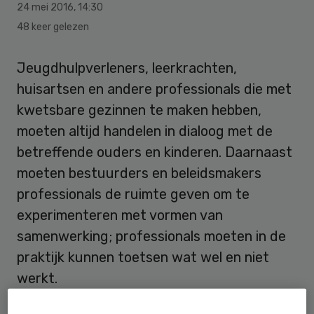
24 mei 2016
,
14:30
48 keer gelezen
Jeugdhulpverleners, leerkrachten,
huisartsen en andere professionals die met
kwetsbare gezinnen te maken hebben,
moeten altijd handelen in dialoog met de
betreffende ouders en kinderen. Daarnaast
moeten bestuurders en beleidsmakers
professionals de ruimte geven om te
experimenteren met vormen van
samenwerking; professionals moeten in de
praktijk kunnen toetsen wat wel en niet
werkt.
Dit schrijft de Raad voor Volksgezondheid