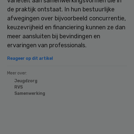
variëteit aan samenwerkingsvormen die in
de praktijk ontstaat. In hun bestuurlijke
afwegingen over bijvoorbeeld concurrentie,
keuzevrijheid en financiering kunnen ze dan
meer aansluiten bij bevindingen en
ervaringen van professionals.
Reageer op dit artikel
Meer over:
Jeugdzorg
RVS
Samenwerking
Primary
Sidebar