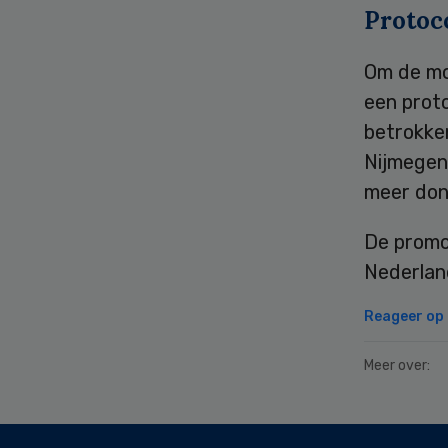
Protoc
Om de mo
een proto
betrokken
Nijmegen
meer don
De promo
Nederlan
Reageer op d
Meer over:
Secondary