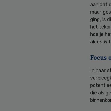
aan dat d
maar ges
ging, is 
het teko
hoe je he
aldus Wi
Focus 
In haar s
verpleeg
potentiee
die als g
binnenko