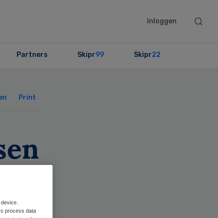
Searc
Inloggen
this
websit
Partners
Skipr
99
Skipr
22
Primary
Sidebar
en
Print
sen
 device.
rs process data