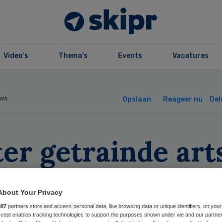
Video’s
Thema’s
Events
Vacatures
ws
Opslaan
Reageer nu
Del
er getrainde art
veren meer
About Your Privacy
gaandonoren op
887
partners store and access personal data, like browsing data or unique identifiers, on your
Accept enables tracking technologies to support the purposes shown under we and our partne