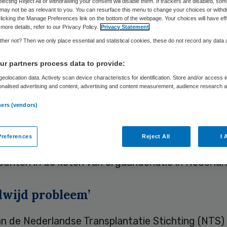
electing Reject All or withdrawing your consent will disable them. If trackers are disabled, so
may not be as relevant to you. You can resurface this menu to change your choices or withd
licking the Manage Preferences link on the bottom of the webpage. Your choices will have eff
more details, refer to our Privacy Policy.
Privacy Statement
Skipr Redactie
2 september 2019
,
09:56
47 keer gelezen
her not? Then we only place essential and statistical cookies, these do not record any data
r partners process data to provide:
poedeisende hulp artsen beter getraind zijn in h
eolocation data. Actively scan device characteristics for identification. Store and/or access 
onalised advertising and content, advertising and content measurement, audience research 
 van potentiele orgaandonoren, resulteert dat ui
.
rganen voor mensen op de wachtlijst.
ners (vendors)
 Marloes Witjes, als onderzoeker verbonden aan h
references
Reject All
I 
umc. Op woensdag 5 september
promoveert
zij o
punten in de keten van orgaandonatie in Nederlan
dwijd probleem’
an de Nederlandse Transplantatie Stichting (NTS)