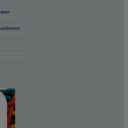
ames
atiënten