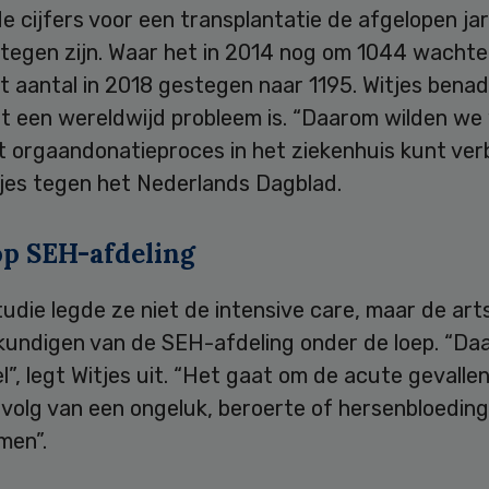
e cijfers voor een transplantatie de afgelopen jar
tegen zijn. Waar het in 2014 nog om 1044 wacht
dit aantal in 2018 gestegen naar 1195. Witjes bena
rt een wereldwijd probleem is. “Daarom wilden we
t orgaandonatieproces in het ziekenhuis kunt ver
tjes tegen het Nederlands Dagblad.
op SEH-afdeling
tudie legde ze niet de intensive care, maar de art
kundigen van de SEH-afdeling onder de loep. “Daa
l”, legt Witjes uit. “Het gaat om de acute gevalle
evolg van een ongeluk, beroerte of hersenbloeding
men”.