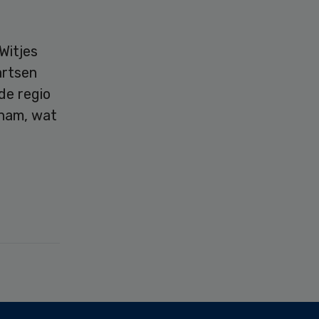
Witjes
artsen
de regio
enam, wat