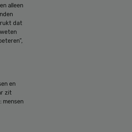
en alleen
enden
drukt dat
 weten
beteren”,
sen en
r zit
n: mensen