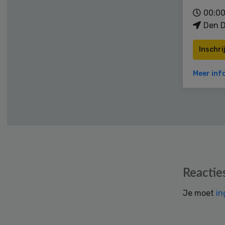
00:00
Den D
Inschri
Meer inf
Reader
Reactie
Interactions
Je moet
in