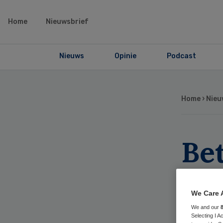
Home
Nieuwsbrief
Nieuws
Opinie
Podcast
Home
›
Nieu
Bet
le
We Care 
or
We and our
Selecting I 