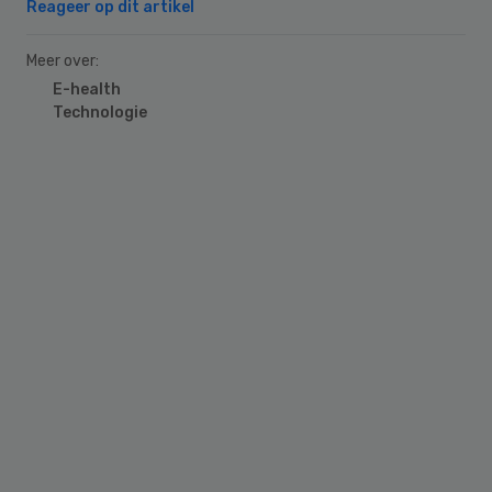
Reageer op dit artikel
Meer over:
E-health
Technologie
Primary
Sidebar