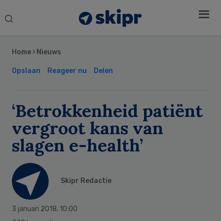
Search
this
Secondary
website
Sidebar
Home
›
Nieuws
Opslaan
Reageer nu
Delen
‘Betrokkenheid patiënt
vergroot kans van
slagen e-health’
Skipr Redactie
3 januari 2018
,
10:00