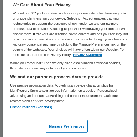
implementatie ervan. Dit vraagt om nauwe
We Care About Your Privacy
samenwerking tussen ontwikkelaars,
We and our
887
partners store and access personal data, like browsing data
or unique identifiers, on your device. Selecting I Accept enables tracking
patiënten en zorgverleners. De overheid en
technologies to support the purposes shown under we and our partners
zorgverzekeraars moeten zich richten op
process data to provide. Selecting Reject All or withdrawing your consent will
disable them. If trackers are disabled, some content and ads you see may not
het ontwikkelen van nieuwe financiële
be as relevant to you. You can resurface this menu to change your choices or
withdraw consent at any time by clicking the Manage Preferences link on the
modellen om zorginnovaties te stimuleren.
bottom of the webpage. Your choices will have effect within our Website. For
more details, refer to our Privacy Policy.
Privacy Statement
Dit
concludeert
Martine Huygens in haar
Would you rather not? Then we only place essential and statistical cookies,
these do not record any data about you as a person
proefschrift ‘A patient perspective on
We and our partners process data to provide:
eHealth in primary care: critical reflections
Use precise geolocation data. Actively scan device characteristics for
on the implementation and use of online
identification. Store and/or access information on a device. Personalised
advertising and content, advertising and content measurement, audience
care services’, waarop zij op 11 januari 2018
research and services development.
List of Partners (vendors)
aan de Universiteit Maastricht (UM)
promoveert.
Manage Preferences
Het gebruik van online zorgdiensten in de