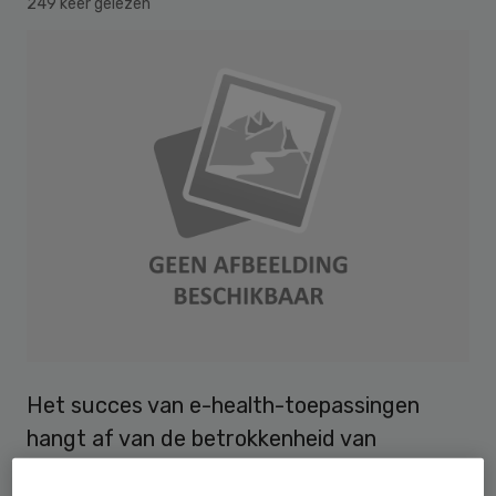
249 keer gelezen
Het succes van e-health-toepassingen
hangt af van de betrokkenheid van
patiënten tijdens de ontwikkeling en