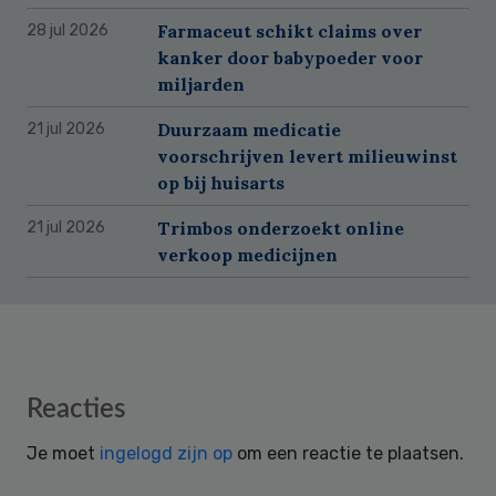
Farmaceut schikt claims over
28 jul 2026
kanker door babypoeder voor
miljarden
Duurzaam medicatie
21 jul 2026
voorschrijven levert milieuwinst
op bij huisarts
Trimbos onderzoekt online
21 jul 2026
verkoop medicijnen
Reader
Reacties
Interactions
Je moet
ingelogd zijn op
om een reactie te plaatsen.