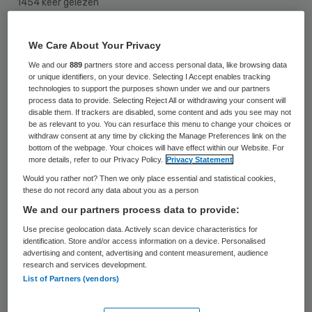
1454 keer gelezen
Bijwerkingen van melatonine, zoals diarree,
We Care About Your Privacy
hoofdpijn, hartkloppingen, nachtmerries en
We and our
889
partners store and access personal data, like browsing data
slapeloosheid, staan meestal niet vermeld in
or unique identifiers, on your device. Selecting I Accept enables tracking
technologies to support the purposes shown under we and our partners
de bijsluiters van melatonineproducten die
process data to provide. Selecting Reject All or withdrawing your consent will
disable them. If trackers are disabled, some content and ads you see may not
bij de drogist te koop zijn.
be as relevant to you. You can resurface this menu to change your choices or
Bijwerkingencentrum Lareb meldt dat de
withdraw consent at any time by clicking the Manage Preferences link on the
bottom of the webpage. Your choices will have effect within our Website. For
informatie in de meeste van die
more details, refer to our Privacy Policy.
Privacy Statement
melatoninevarianten ontbreekt of
Would you rather not? Then we only place essential and statistical cookies,
these do not record any data about you as a person
incompleet is. Van gebruikers heeft het
We and our partners process data to provide:
centrum 181 meldingen binnengekregen.
Use precise geolocation data. Actively scan device characteristics for
identification. Store and/or access information on a device. Personalised
advertising and content, advertising and content measurement, audience
research and services development.
Hormoon
List of Partners (vendors)