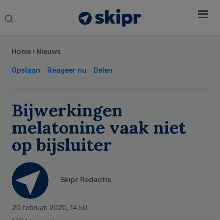
Search
this
Secondary
website
Sidebar
Home
›
Nieuws
Opslaan
Reageer nu
Delen
Bijwerkingen
melatonine vaak niet
op bijsluiter
Skipr Redactie
20 februari 2020
,
14:50