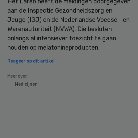
Het Lareb heeft de meldingen doorgegeven
aan de Inspectie Gezondheidszorg en
Jeugd (IGJ) en de Nederlandse Voedsel- en
Warenautoriteit (NVWA). Die besloten
onlangs al intensiever toezicht te gaan
houden op melatonineproducten.
Reageer op dit artikel
Meer over:
Medicijnen
Primary
Sidebar