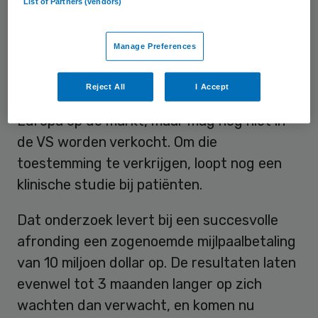
List of Partners (vendors)
Ruconest
Manage Preferences
Ruconest, een middel tegen zwellingen van
zachte weefsels, is het belangrijkste
Reject All
I Accept
medicijn van Pharming. Het is sinds 2010 in
Europa op de markt, maar mag nog niet in
de VS worden verkocht. Om die
toestemming te verkrijgen, loopt nog een
klinische studie bij patiënten.
Dat onderzoek levert bij een succesvolle
afronding een zogenoemde mijlpaalbetaling
van 10 miljoen dollar op. De resultaten laten
evenwel tot 3 maanden langer op zich
wachten dan verwacht, en komen nu