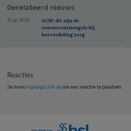
Gerelateerd nieuws
ACM: dit zijn de
13 apr 2026
concurrentieregels bij
herverdeling zorg
Reader
Reacties
Interactions
Je moet
ingelogd zijn op
om een reactie te plaatsen.