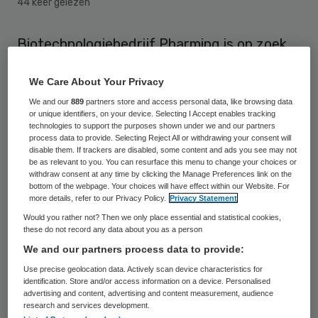
44 keer gelezen
Biotechnologiebedrijf Pharming is op zoek
naar een partner voor een fusie, of
We Care About Your Privacy
overname. Dat maakte de in Leiden
We and our
889
partners store and access personal data, like browsing data
gevestigde onderneming dinsdag bekend.
or unique identifiers, on your device. Selecting I Accept enables tracking
technologies to support the purposes shown under we and our partners
process data to provide. Selecting Reject All or withdrawing your consent will
Pharming
verkeert in zwaar weer. De
disable them. If trackers are disabled, some content and ads you see may not
lastige omstandigheden op de Europese
be as relevant to you. You can resurface this menu to change your choices or
withdraw consent at any time by clicking the Manage Preferences link on the
kapitaalmarkt maken het moeilijk om
bottom of the webpage. Your choices will have effect within our Website. For
more details, refer to our Privacy Policy.
Privacy Statement
financiering te vinden voor
Would you rather not? Then we only place essential and statistical cookies,
wetenschappelijk onderzoek. Ook dreigt een
these do not record any data about you as a person
belangrijke studie in de Verenigde Staten
We and our partners process data to provide:
naar de werking van het geneesmiddel
Use precise geolocation data. Actively scan device characteristics for
identification. Store and/or access information on a device. Personalised
Ruconest vertraging op te lopen.
advertising and content, advertising and content measurement, audience
research and services development.