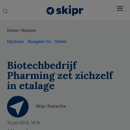
Search
this
Secondary
website
Sidebar
Home
›
Nieuws
Opslaan
Reageer nu
Delen
Biotechbedrijf
Pharming zet zichzelf
in etalage
Skipr Redactie
12 juni 2012
,
14:16