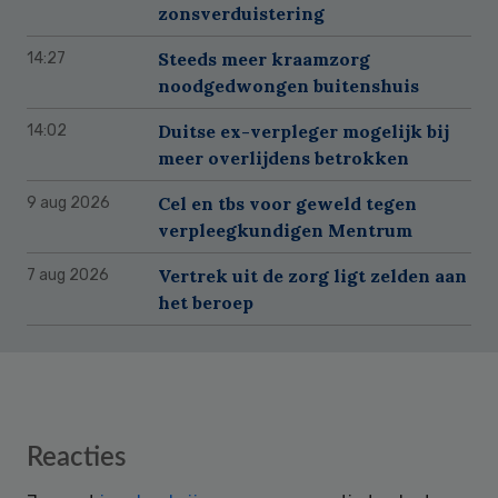
zonsverduistering
Steeds meer kraamzorg
14:27
noodgedwongen buitenshuis
Duitse ex-verpleger mogelijk bij
14:02
meer overlijdens betrokken
Cel en tbs voor geweld tegen
9 aug 2026
verpleegkundigen Mentrum
Vertrek uit de zorg ligt zelden aan
7 aug 2026
het beroep
Reader
Reacties
Interactions