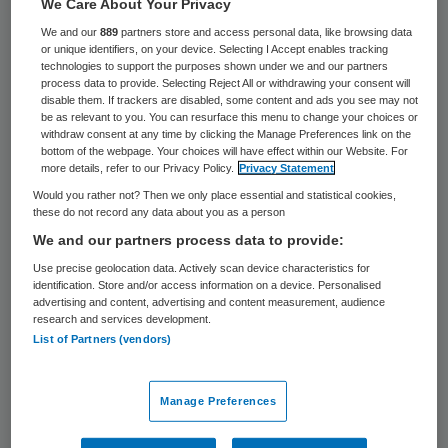
We Care About Your Privacy
In woonzorgcentrum Mirtehof in Zeist,
We and our
889
partners store and access personal data, like browsing data
or unique identifiers, on your device. Selecting I Accept enables tracking
onderdeel van Zorggroep Charim, heeft op
technologies to support the purposes shown under we and our partners
vrijdag 18 december in de avond brand
process data to provide. Selecting Reject All or withdrawing your consent will
disable them. If trackers are disabled, some content and ads you see may not
gewoed. Niemand raakte gewond. Wel
be as relevant to you. You can resurface this menu to change your choices or
withdraw consent at any time by clicking the Manage Preferences link on the
moesten de bewoners elders overnachten.
bottom of the webpage. Your choices will have effect within our Website. For
more details, refer to our Privacy Policy.
Privacy Statement
Op zaterdag 19 december rond het
Would you rather not? Then we only place essential and statistical cookies,
these do not record any data about you as a person
middaguur konden de bewoners weer terug
We and our partners process data to provide:
keren. Twee van hen hebben in het centrum
Use precise geolocation data. Actively scan device characteristics for
elders onderdak gekregen omdat hun
identification. Store and/or access information on a device. Personalised
advertising and content, advertising and content measurement, audience
woning nog niet bewoonbaar is.
research and services development.
List of Partners (vendors)
De brand veroorzaakte veel rook. Bewoners
werden voor de zekerheid nagekeken door
Manage Preferences
ambulancepersoneel, maar niemand raakte