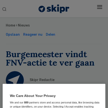
Search
this
Secondary
website
Sidebar
Home
›
Nieuws
Opslaan
Reageer nu
Delen
Burgemeester vindt
FNV-actie te ver gaan
Skipr Redactie
14 april 2016
,
09:47
We Care About Your Privacy
30 keer gelezen
We and our
889
partners store and access personal data, like browsing data
or unique identifiers, on your device. Selecting I Accept enables tracking