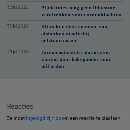
Pijnkliniek mag geen lidocaïne
30 jul 2026
verstrekken voor coronaklachten
Klinieken zien toename van
30 jul 2026
afslankmedicatie bij
eetstoornissen
Farmaceut schikt claims over
28 jul 2026
kanker door babypoeder voor
miljarden
Reader
Reacties
Interactions
Je moet
ingelogd zijn op
om een reactie te plaatsen.