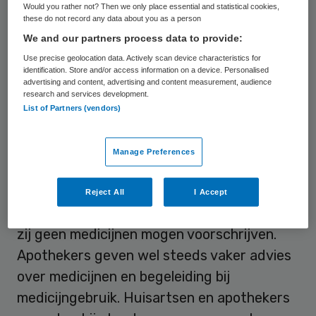
gingen tien burgers in gesprek met elkaar,
Would you rather not? Then we only place essential and statistical cookies,
these do not record any data about you as a person
met inhoudelijke inbreng van experts, en
We and our partners process data to provide:
schetsten uiteindelijk hun ideale
Use precise geolocation data. Actively scan device characteristics for
toekomstscenario.
identification. Store and/or access information on a device. Personalised
advertising and content, advertising and content measurement, audience
research and services development.
Voorschrijven door apotheker
List of Partners (vendors)
In Nederland hebben apothekers, in
Manage Preferences
tegenstelling tot apothekers in een aantal
andere landen, geen
Reject All
I Accept
voorschrijfbevoegdheid. Dat betekent dat
zij geen medicijnen mogen voorschrijven.
Apothekers geven wel steeds vaker advies
over medicijnen en begeleiding bij
medicijngebruik. Huisartsen en apothekers