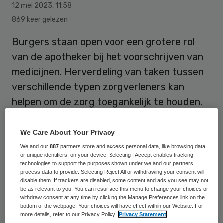
12 mei 2023
,
11:58
869 keer gelezen
Burgers staan open voor een grotere rol
van de apotheker bij het voorschrijven van
medicijnen. Herverdeling van taken tussen
verschillende typen zorgverleners kan
helpen om de zorg toegankelijk te houden.
Daarbij krijgt de apotheker een grotere rol
rond het voorschrijven van medicijnen.
We Care About Your Privacy
We and our
887
partners store and access personal data, like browsing data
or unique identifiers, on your device. Selecting I Accept enables tracking
Om de wensen en verwachtingen hierover
technologies to support the purposes shown under we and our partners
process data to provide. Selecting Reject All or withdrawing your consent will
van de Nederlandse burger te achterhalen,
disable them. If trackers are disabled, some content and ads you see may not
be as relevant to you. You can resurface this menu to change your choices or
organiseerden Nivel en SIR in oktober 2022
withdraw consent at any time by clicking the Manage Preferences link on the
bottom of the webpage. Your choices will have effect within our Website. For
een Burgerplatform
. Voor het onderzoek
more details, refer to our Privacy Policy.
Privacy Statement