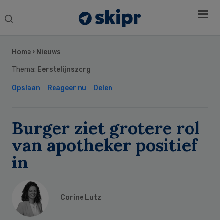
Search
this
Secondary
website
Sidebar
Home
›
Nieuws
Thema:
Eerstelijnszorg
Opslaan
Reageer nu
Delen
Burger ziet grotere rol
van apotheker positief
in
Corine Lutz