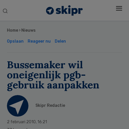
Search
this
Secondary
website
Sidebar
Home
›
Nieuws
Opslaan
Reageer nu
Delen
Bussemaker wil
oneigenlijk pgb-
gebruik aanpakken
Skipr Redactie
2 februari 2010
,
16:21