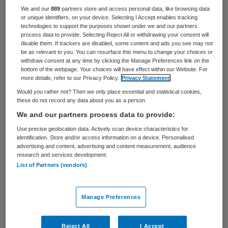
We and our
889
partners store and access personal data, like browsing data
dan een verdubbeling ten opzichte van
or unique identifiers, on your device. Selecting I Accept enables tracking
technologies to support the purposes shown under we and our partners
2003, toen het pgb-nieuwe-stijl werd
process data to provide. Selecting Reject All or withdrawing your consent will
ingevoerd. Dit jaar wordt meer dan 2 miljard
disable them. If trackers are disabled, some content and ads you see may not
be as relevant to you. You can resurface this menu to change your choices or
euro aan pgb’s uitgegeven.
withdraw consent at any time by clicking the Manage Preferences link on the
bottom of the webpage. Your choices will have effect within our Website. For
Volgens Bussemaker is het blijkens het
more details, refer to our Privacy Policy.
Privacy Statement
beleidsstuk
‘Betekenis visie langdurige zorg
Would you rather not? Then we only place essential and statistical cookies,
these do not record any data about you as a person
voor bekostiging AWBZ’
de vraag of alle
We and our partners process data to provide:
pgb-houders voldoen aan de oorspronkelijke
Use precise geolocation data. Actively scan device characteristics for
criteria. Een deel van de pgb-houders is
identification. Store and/or access information on a device. Personalised
advertising and content, advertising and content measurement, audience
zich volgens de staatssecretaris
research and services development.
onvoldoende bewust van het feit dat ze
List of Partners (vendors)
zelf de regie over de zorg moeten voeren.
Daarmee vloeit pgb-geld weg naar
Manage Preferences
allerhande bemiddelingsbureaus, die
Reject All
I Accept