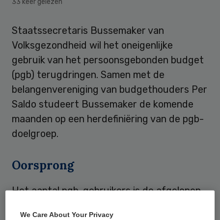
33 keer gelezen
Staatssecretaris Bussemaker van
Volksgezondheid wil het oneigenlijke
gebruik van het persoonsgebonden budget
(pgb) terugdringen. Samen met de
belangenvereniging van budgethouders Per
Saldo studeert Bussemaker de komende
maanden op een herdefiniëring van de pgb-
doelgroep.
Oorsprong
Het aantal pgb-gebruikers is de afgelopen
jaren fors gegroeid. Eind 2009 kregen ruim
We Care About Your Privacy
115 duizend mensen een pgb. Dit is meer