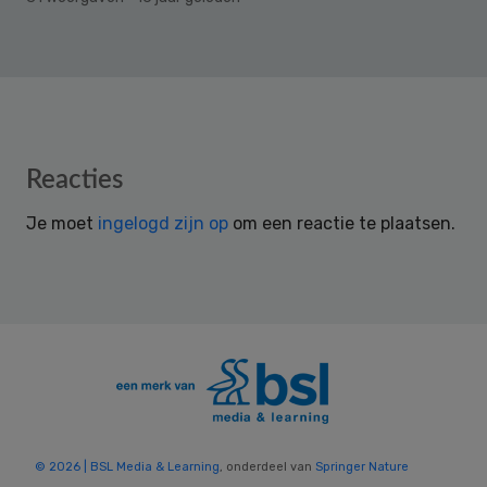
Reader
Reacties
Interactions
Je moet
ingelogd zijn op
om een reactie te plaatsen.
© 2026 | BSL Media & Learning
, onderdeel van
Springer Nature