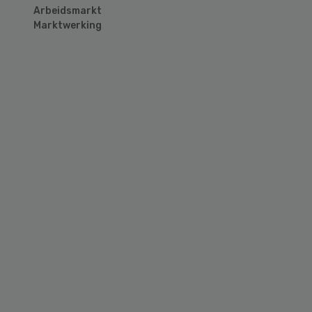
Arbeidsmarkt
Marktwerking
Primary
Sidebar