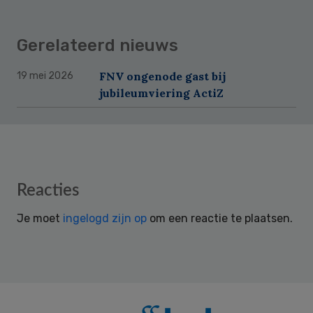
Gerelateerd nieuws
FNV ongenode gast bij
19 mei 2026
jubileumviering ActiZ
Reader
Reacties
Interactions
Je moet
ingelogd zijn op
om een reactie te plaatsen.