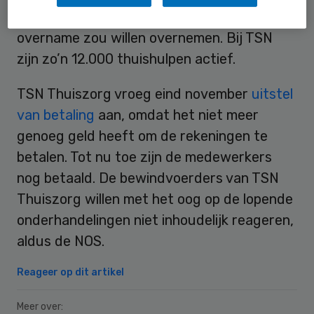
Buurtzorg deze bij een eventuele
overname zou willen overnemen. Bij TSN
zijn zo’n 12.000 thuishulpen actief.
TSN Thuiszorg vroeg eind november
uitstel
van betaling
aan, omdat het niet meer
genoeg geld heeft om de rekeningen te
betalen. Tot nu toe zijn de medewerkers
nog betaald. De bewindvoerders van TSN
Thuiszorg willen met het oog op de lopende
onderhandelingen niet inhoudelijk reageren,
aldus de NOS.
Reageer op dit artikel
Meer over: