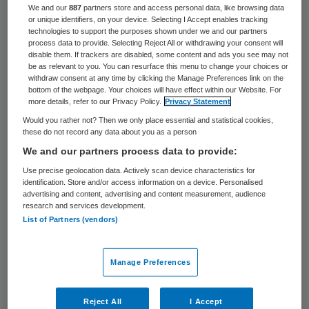
33 keer gelezen
We and our
887
partners store and access personal data, like browsing data
or unique identifiers, on your device. Selecting I Accept enables tracking
technologies to support the purposes shown under we and our partners
Zorgaanbieder Buurtzorg Nederland
process data to provide. Selecting Reject All or withdrawing your consent will
disable them. If trackers are disabled, some content and ads you see may not
onderhandelt met zo’n 350 gemeenten en
be as relevant to you. You can resurface this menu to change your choices or
withdraw consent at any time by clicking the Manage Preferences link on the
de bewindvoerders van TSN Thuiszorg om
bottom of the webpage. Your choices will have effect within our Website. For
de zorg van de noodlijdende
more details, refer to our Privacy Policy.
Privacy Statement
Would you rather not? Then we only place essential and statistical cookies,
thuiszorgorganisatie over te nemen. Dat
these do not record any data about you as a person
meldt de NOS op basis van verschillende
We and our partners process data to provide:
bronnen.
Use precise geolocation data. Actively scan device characteristics for
identification. Store and/or access information on a device. Personalised
advertising and content, advertising and content measurement, audience
De onderhandelingen zijn volgens de
NOS
in
research and services development.
een vergevorderd stadium. In de loop van
List of Partners (vendors)
volgende week wordt met een aantal grote
gemeenten apart gesproken. Daarmee is
Manage Preferences
mogelijk ook de werkgelegenheid van de
betrokken medewerkers gered, aangezien
Reject All
I Accept