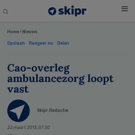
Search
this
Secondary
website
Sidebar
Home
›
Nieuws
Opslaan
Reageer nu
Delen
Cao-overleg
ambulancezorg loopt
vast
Skipr Redactie
22 maart 2013
,
07:30