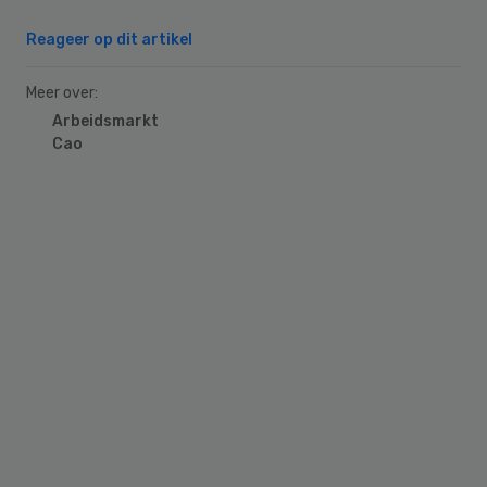
Reageer op dit artikel
Meer over:
Arbeidsmarkt
Cao
Primary
Sidebar