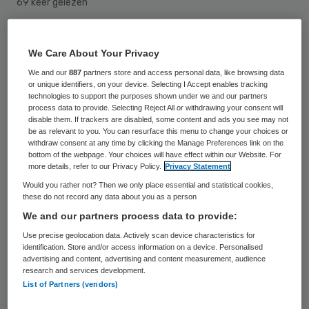
69 keer gelezen
De vakbonden hebben verontwaardigd
We Care About Your Privacy
gereageerd op het eindbod voor een nieuwe
We and our
887
partners store and access personal data, like browsing data
cao van werkgeversvereniging
or unique identifiers, on your device. Selecting I Accept enables tracking
technologies to support the purposes shown under we and our partners
Ambulancezorg Nederland (AZN). Zowel
process data to provide. Selecting Reject All or withdrawing your consent will
disable them. If trackers are disabled, some content and ads you see may not
Abvakabo FNV als CNV Publieke Zaak wijzen
be as relevant to you. You can resurface this menu to change your choices or
het bod af.
withdraw consent at any time by clicking the Manage Preferences link on the
bottom of the webpage. Your choices will have effect within our Website. For
more details, refer to our Privacy Policy.
Privacy Statement
De onderhandelingen in de ambulancezorg
Would you rather not? Then we only place essential and statistical cookies,
these do not record any data about you as a person
verkeren al geruime tijd in een impasse. De
We and our partners process data to provide:
bonden waren al zeer ontevreden over een
Use precise geolocation data. Actively scan device characteristics for
eerder bod medio februari. Ondanks acties
identification. Store and/or access information on a device. Personalised
advertising and content, advertising and content measurement, audience
in de sector doen de werkgevers naar het
research and services development.
oordeel van de bonden te weinig
List of Partners (vendors)
concessies. “Het aanvullende bod is