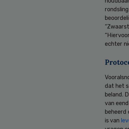
houdbaar
rondsling
beoordel
“Zwaarste
“Hiervoor
echter ni
Protoc
Vooralsno
dat het 
beland. D
van eend
beheerd d
is van
le
vragen o