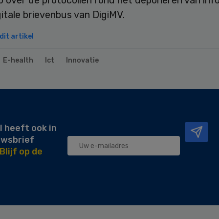
gitale brievenbus van DigiMV.
it artikel
E-health
Ict
Innovatie
l heeft ook in
uwsbrief
Blijf op de