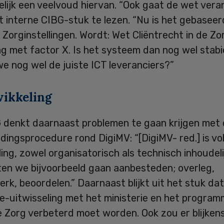
lijk een veelvoud hiervan. “Ook gaat de wet vera
et interne CIBG-stuk te lezen. “Nu is het gebasee
 Zorginstellingen. Wordt: Wet Cliëntrecht in de Zo
ng met factor X. Is het systeem dan nog wel stabi
e nog wel de juiste ICT leveranciers?”
wikkeling
 denkt daarnaast problemen te gaan krijgen met
ingsprocedure rond DigiMV: “[DigiMV- red.] is vol
ing, zowel organisatorisch als technisch inhoudelij
ten we bijvoorbeeld gaan aanbesteden; overleg,
rk, beoordelen.” Daarnaast blijkt uit het stuk da
ie-uitwisseling met het ministerie en het progra
e Zorg verbeterd moet worden. Ook zou er blijken