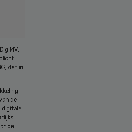
 DigiMV,
plicht
BG, dat in
kkeling
 van de
digitale
rlijks
oor de