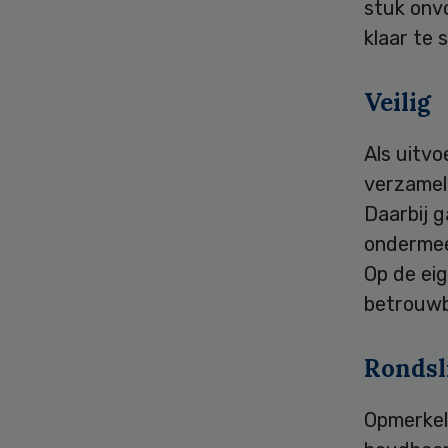
stuk onv
klaar te 
Veilig
Als uitvo
verzamel
Daarbij g
ondermee
Op de eig
betrouwba
Rondsl
Opmerkel