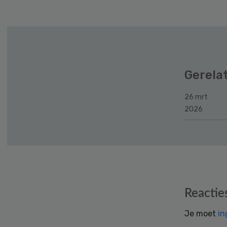
Gerela
26 mrt
2026
Reader
Reactie
Interactions
Je moet
in