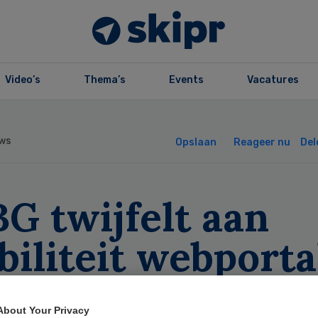
Video’s
Thema’s
Events
Vacatures
ws
Opslaan
Reageer nu
Del
G twijfelt aan
biliteit webporta
arverslagen
About Your Privacy