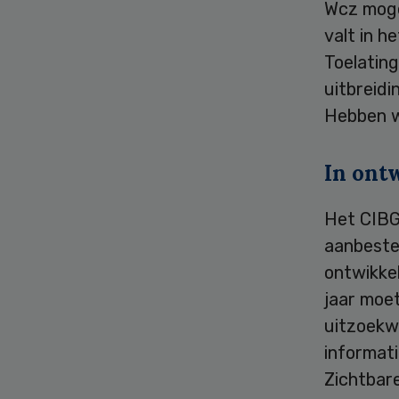
Wcz moge
valt in h
Toelating
uitbreidi
Hebben w
In ont
Het CIBG
aanbested
ontwikkel
jaar moe
uitzoekwe
informat
Zichtbar