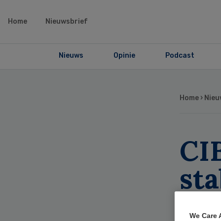
Home
Nieuwsbrief
Nieuws
Opinie
Podcast
Home
›
Nieu
CIB
sta
ja
We Care 