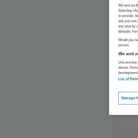
We and our
Selecting I 
to provide. S
ads you see 
any time by c
Website. For 
Would you rat
person
We and ou
Use precise g
device. Pers
development
List of Part
Manage P