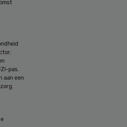
komst
zondheid
ctor.
en
ZI-pas.
n aan een
 zorg.
de