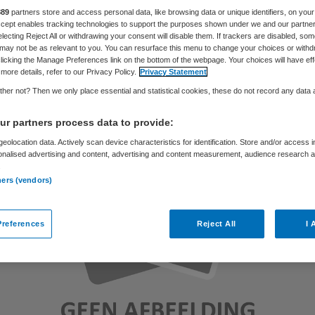
889
partners store and access personal data, like browsing data or unique identifiers, on your
Accept enables tracking technologies to support the purposes shown under we and our partne
electing Reject All or withdrawing your consent will disable them. If trackers are disabled, so
Philip van de Poel
1 mei 2012
,
14:58
56 keer gelezen
may not be as relevant to you. You can resurface this menu to change your choices or withd
licking the Manage Preferences link on the bottom of the webpage. Your choices will have eff
more details, refer to our Privacy Policy.
Privacy Statement
her not? Then we only place essential and statistical cookies, these do not record any data
r partners process data to provide:
eolocation data. Actively scan device characteristics for identification. Store and/or access 
onalised advertising and content, advertising and content measurement, audience research 
.
ners (vendors)
references
Reject All
I 