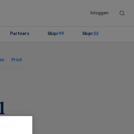
Searc
Inloggen
this
websit
Partners
Skipr
99
Skipr
22
Primary
Sidebar
en
Print
l