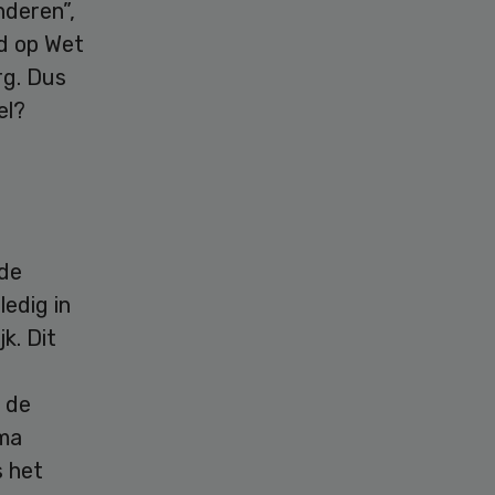
nderen”,
rd op Wet
rg. Dus
el?
 de
ledig in
k. Dit
t de
mma
s het