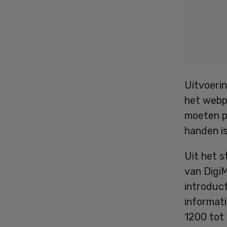
Uitvoerin
het webpo
moeten pu
handen is
Uit het s
van Digi
introduct
informati
1200 tot