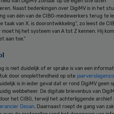
heid van DigiMV zomaar op de eigen site laten
eren. Naast bedenkingen over DigiMV is in het st
ing van één van de CIBG-medewerkers terug te le
 taak van X. is doorontwikkeling”, zo leest de CIB
 moet hij het systeem van A tot Z kennen. Hij kom
et aan toe.”
ol
g is niet duidelijk of er sprake is van een informat
stuk door onoplettendheid op site
jaarverslagenzo
uidelijk is in ieder geval dat er rond DigiMV geen s
uidig webbeheer. De digitale brievenbus van Digi
oor het CIBG, terwijl het achterliggende archief 
verancier Desan
. Daarnaast roept de gang van za
p over de protocollen rond het deponeren van inf