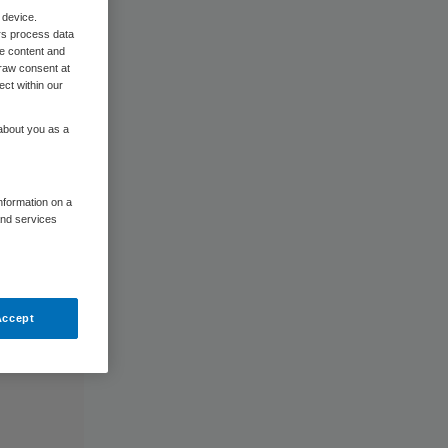
 device.
rs process data
me content and
raw consent at
ect within our
 about you as a
information on a
and services
Accept