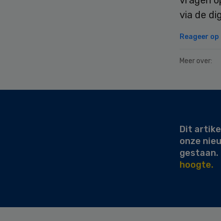
via de di
Reageer op d
Meer over:
Secondary
Sidebar
Dit artike
onze nie
gestaan.
hoogte.