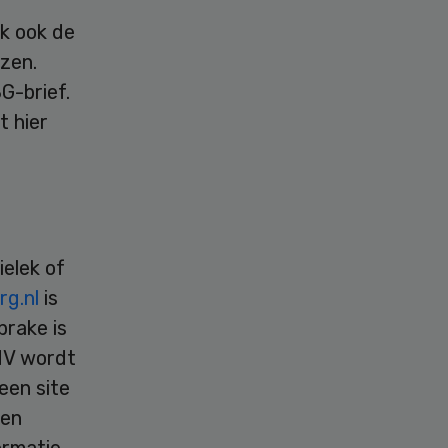
uk ook de
zen.
G-brief.
t hier
ielek of
rg.nl
is
prake is
MV wordt
een site
ken
ormatie