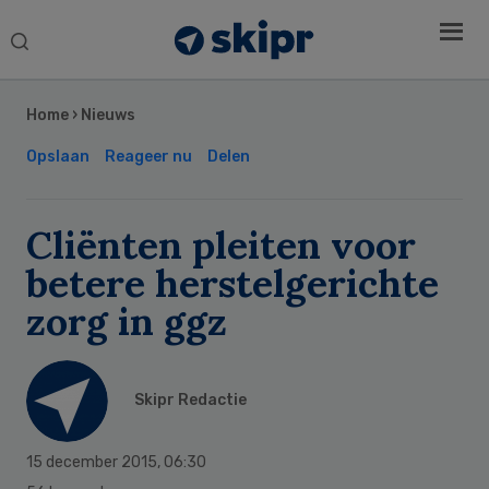
Search
this
Secondary
website
Sidebar
Home
›
Nieuws
Opslaan
Reageer nu
Delen
Cliënten pleiten voor
betere herstelgerichte
zorg in ggz
Skipr Redactie
15 december 2015
,
06:30