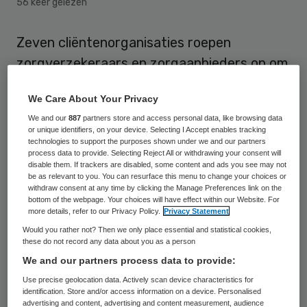
56 keer gelezen
Zeven cliëntenorganisaties roepen
zorgverzekeraars en zorgaanbieders op om
te investeren in een ggz waarin
We Care About Your Privacy
herstelgericht werken de standaard is. Dit
We and our
887
partners store and access personal data, like browsing data
is de belangrijkste uitkomst van een
or unique identifiers, on your device. Selecting I Accept enables tracking
technologies to support the purposes shown under we and our partners
onderzoek naar de criteria die
process data to provide. Selecting Reject All or withdrawing your consent will
zorgverzekeraars zouden moeten hanteren
disable them. If trackers are disabled, some content and ads you see may not
be as relevant to you. You can resurface this menu to change your choices or
bij de inkoop van zorg voor ernstig zieke
withdraw consent at any time by clicking the Manage Preferences link on the
bottom of the webpage. Your choices will have effect within our Website. For
ggz-cliënten.
more details, refer to our Privacy Policy.
Privacy Statement
Would you rather not? Then we only place essential and statistical cookies,
Herstelgerichte zorg geeft psychiatrische
these do not record any data about you as a person
cliënten de middelen in handen om zelf, in
We and our partners process data to provide:
hun eigen tempo, aan herstel te werken.
Use precise geolocation data. Actively scan device characteristics for
identification. Store and/or access information on a device. Personalised
Hun behoeften en wensen staan centraal.
advertising and content, advertising and content measurement, audience