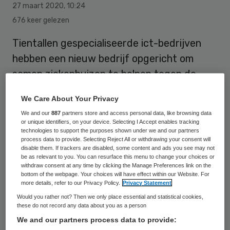
27 maart 2020
,
10:24
676 keer gelezen
Tientallen gespecialiseerde ict-bedrijven
hebben een nieuw bedrijf opgericht om
samen ziekenhuizen te helpen tegen de
cyberaanvallen die ze tijdens de
We Care About Your Privacy
coronacrisis te verduren krijgen. Ze beiden
We and our
887
partners store and access personal data, like browsing data
gratis hun diensten aan.
or unique identifiers, on your device. Selecting I Accept enables tracking
technologies to support the purposes shown under we and our partners
process data to provide. Selecting Reject All or withdrawing your consent will
disable them. If trackers are disabled, some content and ads you see may not
be as relevant to you. You can resurface this menu to change your choices or
AIVD en MIVD
withdraw consent at any time by clicking the Manage Preferences link on the
bottom of the webpage. Your choices will have effect within our Website. For
more details, refer to our Privacy Policy.
Privacy Statement
Het idee is van Eye, een
Would you rather not? Then we only place essential and statistical cookies,
cybersecuritybedrijf van vijf oud-
these do not record any data about you as a person
medewerkers van de AIVD en MIVD (de
We and our partners process data to provide: