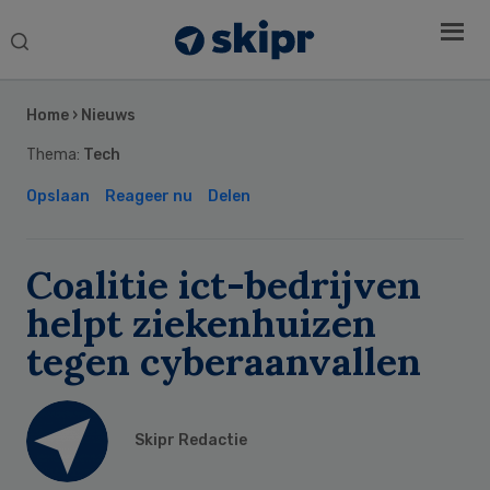
Search
this
Secondary
website
Sidebar
Home
›
Nieuws
Thema:
Tech
Opslaan
Reageer nu
Delen
Coalitie ict-bedrijven
helpt ziekenhuizen
tegen cyberaanvallen
Skipr Redactie