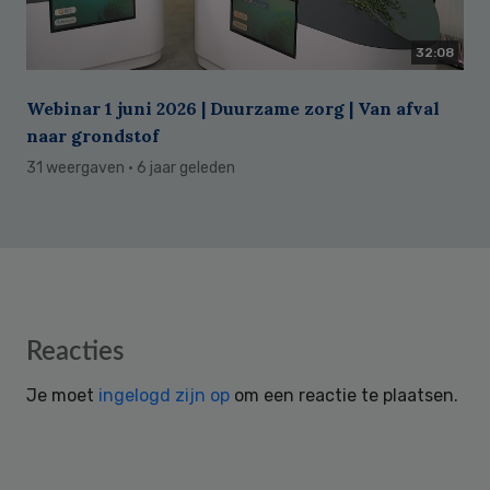
32:08
Webinar 1 juni 2026 | Duurzame zorg | Van afval
naar grondstof
31 weergaven
· 6 jaar geleden
Reader
Reacties
Interactions
Je moet
ingelogd zijn op
om een reactie te plaatsen.