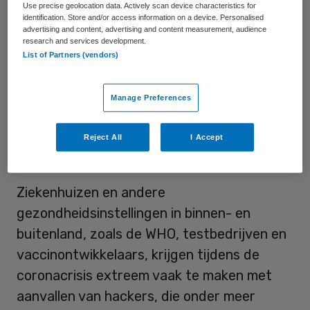
militaire inlichtingendienst), schrijft de
Use precise geolocation data. Actively scan device characteristics for
identification. Store and/or access information on a device. Personalised
Volkskrant vrijdag. In deze coalitie zitten
advertising and content, advertising and content measurement, audience
research and services development.
onder meer KPN en adviesbureau Deloitte.
List of Partners (vendors)
De coalitie onder de naam Cyberveilig
Nederland biedt haar diensten gratis aan
Manage Preferences
tijdens de coronacrisis.
Reject All
I Accept
Gijzelsoftware
Ziekenhuizen en andere
gezondheidsinstellingen in binnen- en
buitenland, zoals de WHO, testbedrijven en
vaccinontwikkelaars, krijgen tijdens de
coronacrisis extreem vaak te maken met
aanvallen van hackers, die onder meer