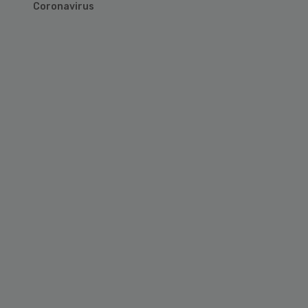
Coronavirus
Primary
Sidebar