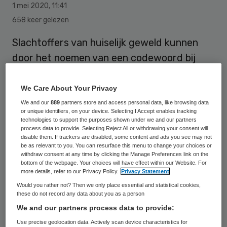
1 mei 2020
,
11:41
658 keer gelezen
Slachtoffers van huiselijk geweld kunnen
door het noemen van een codewoord bij
de apotheek aangeven dat ze hulp nodig
hebben. Een apotheker zal na het horen van
We Care About Your Privacy
het codewoord ‘masker19’ het slachtoffer
We and our
889
partners store and access personal data, like browsing data
or unique identifiers, on your device. Selecting I Accept enables tracking
in contact brengen met hulporganisatie
technologies to support the purposes shown under we and our partners
process data to provide. Selecting Reject All or withdrawing your consent will
Veilig Thuis.
disable them. If trackers are disabled, some content and ads you see may not
be as relevant to you. You can resurface this menu to change your choices or
withdraw consent at any time by clicking the Manage Preferences link on the
bottom of the webpage. Your choices will have effect within our Website. For
De angst is dat het huiselijk geweld zal
more details, refer to our Privacy Policy.
Privacy Statement
toenemen, omdat veel mensen in verband
Would you rather not? Then we only place essential and statistical cookies,
these do not record any data about you as a person
met de maatregelen tegen het coronavirus
We and our partners process data to provide:
thuiszitten, maar daar is nog geen bewijs
Use precise geolocation data. Actively scan device characteristics for