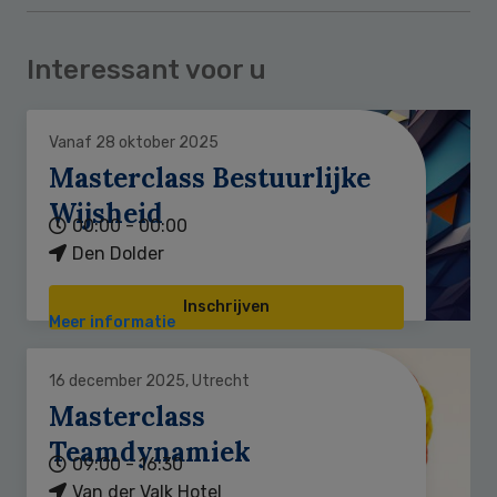
Interessant voor u
Vanaf 28 oktober 2025
Masterclass Bestuurlijke
Wijsheid
00:00 - 00:00
Den Dolder
Inschrijven
Meer informatie
16 december 2025, Utrecht
Masterclass
Teamdynamiek
09:00 - 16:30
Van der Valk Hotel