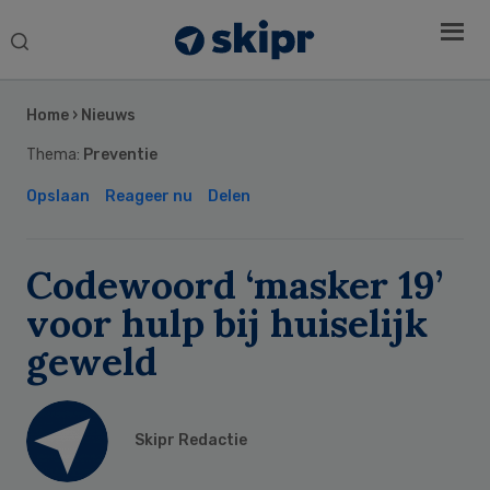
Search
this
Secondary
website
Sidebar
Home
›
Nieuws
Thema:
Preventie
Opslaan
Reageer nu
Delen
Codewoord ‘masker 19’
voor hulp bij huiselijk
geweld
Skipr Redactie