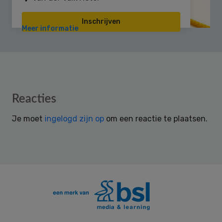
Inschrijven
Meer informatie
Reader
Reacties
Interactions
Je moet
ingelogd zijn op
om een reactie te plaatsen.