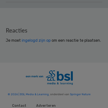
Reader
Reacties
Interactions
Je moet
ingelogd zijn op
om een reactie te plaatsen.
© 2026 | BSL Media & Learning
, onderdeel van
Springer Nature
Contact
Adverteren