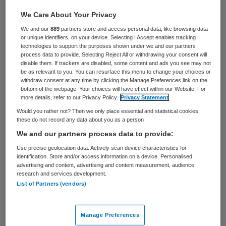
Zorgorganisatie Coloriet start het Coloriet
We Care About Your Privacy
College. Samen met ROC Friese Poort
We and our
889
partners store and access personal data, like browsing data
or unique identifiers, on your device. Selecting I Accept enables tracking
Emmeloord/Urk gaat Coloriet de mbo-
technologies to support the purposes shown under we and our partners
process data to provide. Selecting Reject All or withdrawing your consent will
opleiding Maatschappelijke verzorgende
disable them. If trackers are disabled, some content and ads you see may not
aanbieden.
be as relevant to you. You can resurface this menu to change your choices or
withdraw consent at any time by clicking the Manage Preferences link on the
bottom of the webpage. Your choices will have effect within our Website. For
Coloriet College start met 24 leerplekken en
more details, refer to our Privacy Policy.
Privacy Statement
Would you rather not? Then we only place essential and statistical cookies,
duurt drie jaar. Het laatste jaar is in BBL-
these do not record any data about you as a person
traject met salaris en vergoeding van
We and our partners process data to provide:
studiekosten. Bovendien is er baangarantie
Use precise geolocation data. Actively scan device characteristics for
identification. Store and/or access information on a device. Personalised
en mogelijkheid intern door te groeien.
advertising and content, advertising and content measurement, audience
research and services development.
De hele opleiding vindt plaats in de praktijk
List of Partners (vendors)
bij Coloriet de Hoven, Laarhof, Laarstaete
en Wijkzorg in Lelystad. Ook de docenten
Manage Preferences