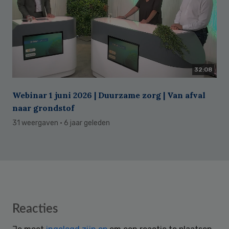
32:08
Webinar 1 juni 2026 | Duurzame zorg | Van afval
naar grondstof
31 weergaven
· 6 jaar geleden
Reader
Reacties
Interactions