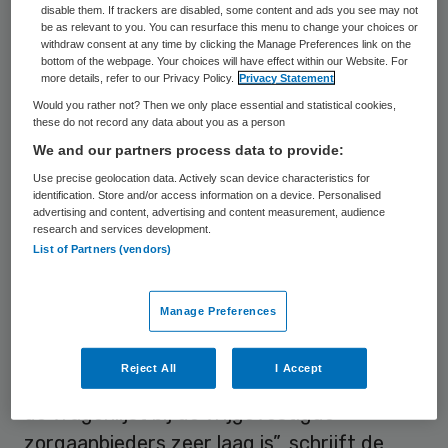
disable them. If trackers are disabled, some content and ads you see may not
wanneer ze over contracten spreken. Dat
be as relevant to you. You can resurface this menu to change your choices or
withdraw consent at any time by clicking the Manage Preferences link on the
lijkt in de ggz nauwelijks het geval.
bottom of the webpage. Your choices will have effect within our Website. For
more details, refer to our Privacy Policy.
Privacy Statement
Would you rather not? Then we only place essential and statistical cookies,
Lage respons
these do not record any data about you as a person
We and our partners process data to provide:
Opvallend is dat heel weinig vrijgevestigde
Use precise geolocation data. Actively scan device characteristics for
identification. Store and/or access information on a device. Personalised
zorgaanbieders deze keer de vragenlijst
advertising and content, advertising and content measurement, audience
van de NZa hebben ingevuld. In haar
research and services development.
List of Partners (vendors)
rapportage uit de zorgautoriteit hierover
haar verbazing. “Er is veel te doen rondom
Manage Preferences
de contractering in de ggz, bijvoorbeeld
over omzetplafonds en patiëntenstops.
Reject All
I Accept
Daarom verbaast het ons dat de respons op
de vragenlijst bij de vrijgevestigde
zorgaanbieders zeer laag is”, schrijft de