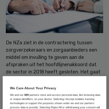
De NZa ziet in de contractering tussen
zorgverzekeraars en zorgaanbieders een
middel om invulling te geven aan de
afspraken uit het hoofdlijnenakkoord dat
de sector in 2018 heeft gesloten. Het gaat
om afspraken over doelmatigheid, kwaliteit,
innovatie, organiserend vermogen en de
We Care About Your Privacy
juiste zorg op de juiste plek. De monitor
We and our
889
partners store and access personal data, like browsing data
or unique identifiers, on your device. Selecting I Accept enables tracking
moet inzichtelijk maken of de partijen deze
technologies to support the purposes shown under we and our partners
afspraken in het achterhoofd hebben
process data to provide. Selecting Reject All or withdrawing your consent will