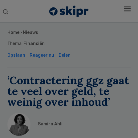
Search
this
Secondary
website
Sidebar
Home
›
Nieuws
Thema:
Financiën
Opslaan
Reageer nu
Delen
‘Contractering ggz gaat
te veel over geld, te
weinig over inhoud’
Samira Ahli