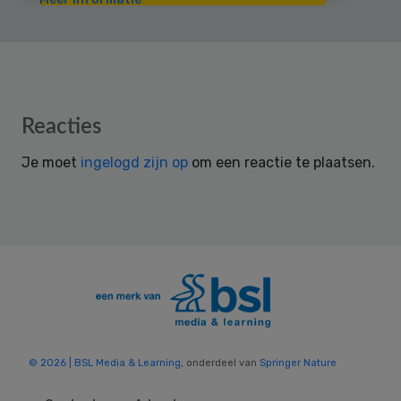
Reader
Reacties
Interactions
Je moet
ingelogd zijn op
om een reactie te plaatsen.
© 2026 | BSL Media & Learning
, onderdeel van
Springer Nature