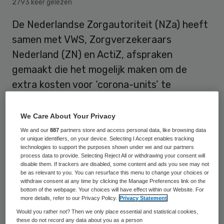
2793 keer gelezen
De Nederlandse Zorgautoriteit (NZa) heeft
samen met VWS, Zorgverzekeraars
Nederland (ZN) en ActiZ, afspraken
gemaakt die het mogelijk maken om de
extra kosten voor ‘corona-units’ te
declareren. De kosten deels worden gedekt
door een experimentprestatie, deels door
We Care About Your Privacy
de compensatieregeling van
We and our
887
partners store and access personal data, like browsing data
or unique identifiers, on your device. Selecting I Accept enables tracking
zorgverzekeraars.
technologies to support the purposes shown under we and our partners
process data to provide. Selecting Reject All or withdrawing your consent will
disable them. If trackers are disabled, some content and ads you see may not
be as relevant to you. You can resurface this menu to change your choices or
Om de ziekenhuizen te ontlasten en mensen
withdraw consent at any time by clicking the Manage Preferences link on the
bottom of the webpage. Your choices will have effect within our Website. For
met corona in een veilige omgeving te
more details, refer to our Privacy Policy.
Privacy Statement
kunnen verzorgen, zijn op veel plaatsen
Would you rather not? Then we only place essential and statistical cookies,
these do not record any data about you as a person