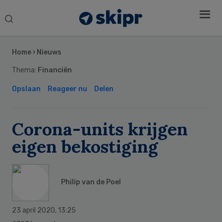
Search
this
Secondary
website
Sidebar
Home
›
Nieuws
Thema:
Financiën
Opslaan
Reageer nu
Delen
Corona-units krijgen
eigen bekostiging
Philip van de Poel
23 april 2020
,
13:25