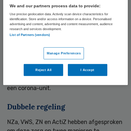
tijdelijke zorglocaties ingericht. Deze
We and our partners process data to provide:
‘corona-units’ bevinden zich in bestaande
Use precise geolocation data. Actively scan device characteristics for
zorginstellingen, maar ook in bijvoorbeeld
identification. Store and/or access information on a device. Personalised
advertising and content, advertising and content measurement, audience
hotels of op evenementenlocaties.
research and services development.
Zorgaanbieders maken extra kosten om
List of Partners (vendors)
deze locaties klaar te maken voor de zorg
voor patiënten. Daarbij gaat het om kosten
Manage Preferences
voor extra of hoger opgeleid personeel,
beschermende kleding, het beschikbaar
Reject All
I Accept
houden van bedden en het opzetten van
een corona-unit.
Dubbele regeling
NZa, VWS, ZN en ActiZ hebben afgesproken
om deze zorg op twee manieren te