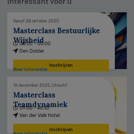
Interessant voor u
Vanaf 28 oktober 2025
Masterclass Bestuurlijke
Wijsheid
00:00 - 00:00
Den Dolder
Inschrijven
Meer informatie
16 december 2025, Utrecht
Masterclass
Teamdynamiek
09:00 - 16:30
Van der Valk Hotel
Inschrijven
Meer informatie