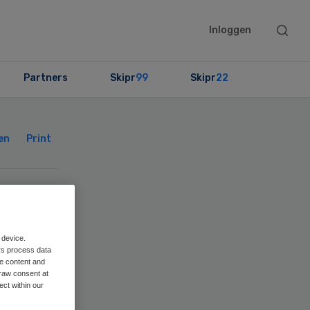
Searc
Inloggen
this
websit
Partners
Skipr
99
Skipr
22
Primary
Sidebar
en
Print
en
 device.
rs process data
me content and
raw consent at
ect within our