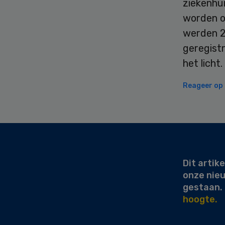
ziekenhu
worden o
werden 2
geregist
het licht
Reageer op d
Secondary
Sidebar
Dit artike
onze nie
gestaan.
hoogte.