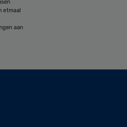
nsen
n etmaal
ingen aan