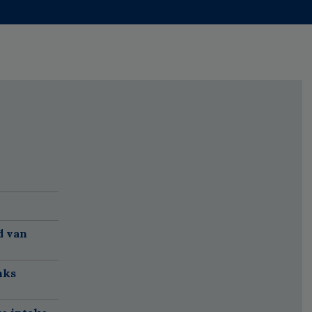
d van
nks