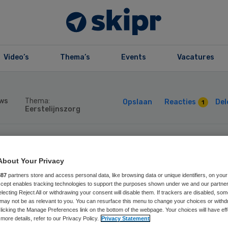
Video’s
Thema’s
Events
Vacatures
ws
Thema:
Opslaan
Reacties
Del
1
Eerstelijnszorg
ronabesmetting
About Your Privacy
887
partners store and access personal data, like browsing data or unique identifiers, on your
men verder af
Accept enables tracking technologies to support the purposes shown under we and our partne
electing Reject All or withdrawing your consent will disable them. If trackers are disabled, so
may not be as relevant to you. You can resurface this menu to change your choices or withd
licking the Manage Preferences link on the bottom of the webpage. Your choices will have eff
more details, refer to our Privacy Policy.
Privacy Statement