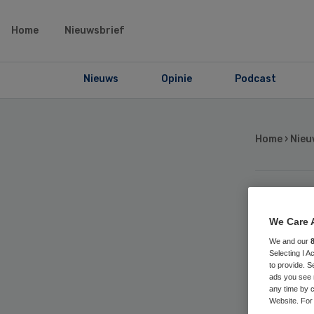
Home
Nieuwsbrief
Nieuws
Opinie
Podcast
Home
›
Nieu
Co
We Care 
We and our
ne
Selecting I 
to provide. S
ads you see 
any time by c
Website. For 