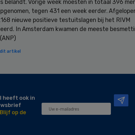
is belandt. Vorige week moesten in totaal 396 me
pgenomen, tegen 431 een week eerder. Afgelope
168 nieuwe positieve testuitslagen bij het RIVM
reerd. In Amsterdam kwamen de meeste besmett
. (ANP)
it artikel
l heeft ook in
uwsbrief
Blijf op de