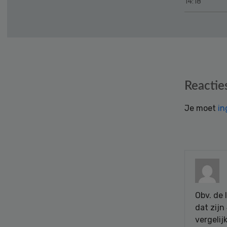
14:18
Reader
Reactie
Interactions
Je moet
in
Obv. de 
dat zijn
vergelij