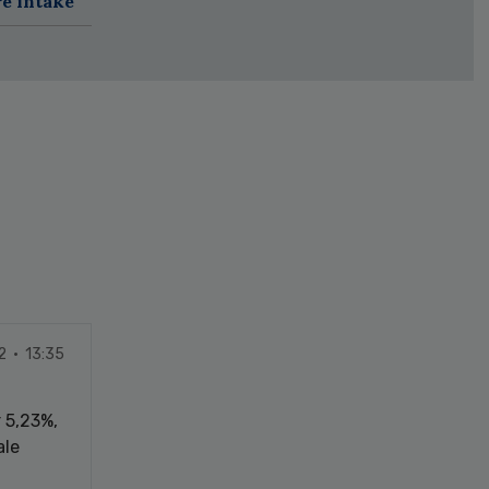
re intake
2 · 13:35
r 5,23%,
ale