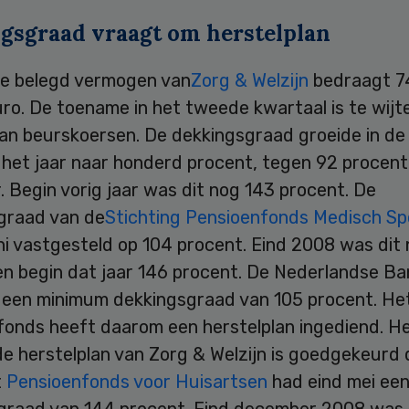
gsgraad vraagt om herstelplan
le belegd vermogen van
Zorg & Welzijn
bedraagt 7
uro. De toename in het tweede kwartaal is te wijt
van beurskoersen. De dekkingsgraad groeide in de
 het jaar naar honderd procent, tegen 92 procent
r. Begin vorig jaar was dit nog 143 procent. De
graad van de
Stichting Pensioenfonds Medisch Spe
uni vastgesteld op 104 procent. Eind 2008 was dit
en begin dat jaar 146 procent. De Nederlandse B
 een minimum dekkingsgraad van 105 procent. He
fonds heeft daarom een herstelplan ingediend. H
e herstelplan van Zorg & Welzijn is goedgekeurd 
t
Pensioenfonds voor Huisartsen
had eind mei ee
graad van 144 procent. Eind december 2008 was 