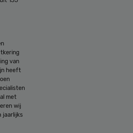
en
itkering
ging van
ijn heeft
roen
cialisten
aal met
eren wij
jaarlijks
e