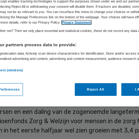
Accept enables tracking technologies to support the purposes shown under we and our partne
Skipr Redactie
23 juli 2009
,
12:41
40 keer gelezen
electing Reject All or withdrawing your consent will disable them. If trackers are disabled, so
may not be as relevant to you. You can resurface this menu to change your choices or withd
licking the Manage Preferences link on the bottom of the webpage. Your choices will have eff
more details, refer to our Privacy Policy.
Privacy Statement
ensioenfondsen voor huisartsen en medisch speci
her not? Then we only place essential and statistical cookies, these do not record any data
en vermogen verloren door de economische crisis.
r partners process data to provide:
 zijn er tekenen van herstel. Dat hebben de fond
eolocation data. Actively scan device characteristics for identification. Store and/or access 
d, aldus MedNet.
onalised advertising and content, advertising and content measurement, audience research 
.
ners (vendors)
es verdwijnen
references
Reject All
I 
fondsen hebben hun reserves het afgelopen jaar 
 slinken. Dat kwam door een combinatie van lage
rsen en een daling van de zogenoemde langetermi
oenfonds Zorg & Welzijn voor mensen in de zorg h
in het eerste halfjaar wel zien groeien met 3,4 p