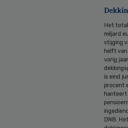
Dekkin
Het tota
miljard e
stijging 
helft van
vorig jaa
dekkings
is eind j
procent 
hanteert
pensioen
ingediend
DNB. He
dekkings