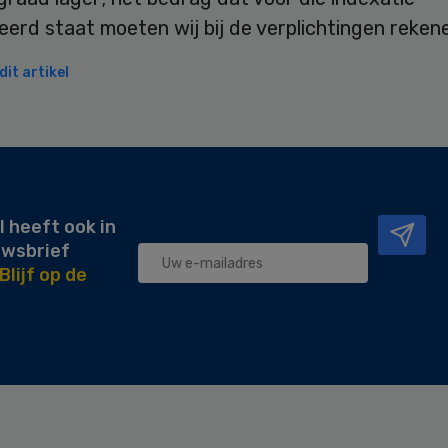
erd staat moeten wij bij de verplichtingen rekene
it artikel
l heeft ook in
uwsbrief
Blijf op de