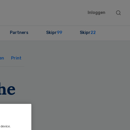
Searc
Inloggen
this
websit
Partners
Skipr
99
Skipr
22
Primary
Sidebar
en
Print
he
 device.