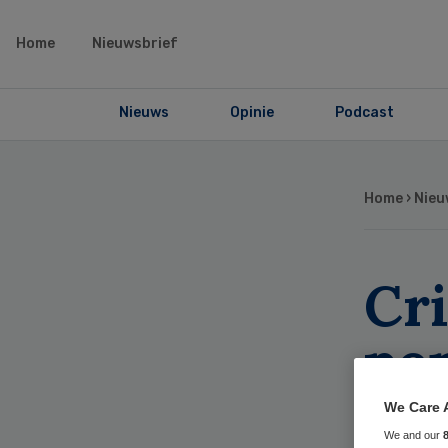
Home
Nieuwsbrief
Nieuws
Opinie
Podcast
Home
›
Nieu
Cri
pe
We Care 
We and our