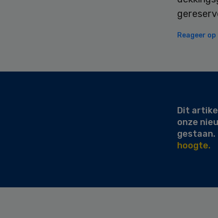
gereserve
Reageer op d
Secondary
Sidebar
Dit artike
onze nie
gestaan.
hoogte.