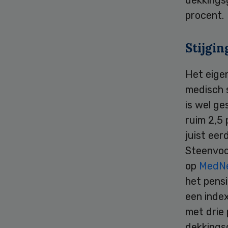
procent.
Stijgi
Het eige
medisch 
is wel ge
ruim 2,5 
juist eer
Steenvoo
op
MedNe
het pensi
een index
met drie
dekkingsg