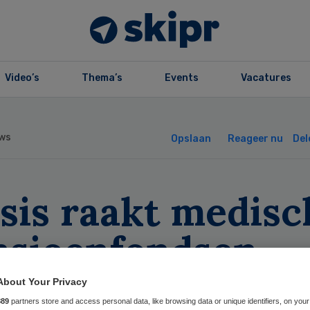
Video’s
Thema’s
Events
Vacatures
ws
Opslaan
Reageer nu
Del
sis raakt medisc
nsioenfondsen
About Your Privacy
889
partners store and access personal data, like browsing data or unique identifiers, on your