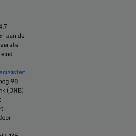
4,7
en aan de
 eerste
 eind
cialisten
 nog 98
ank (DNB)
t
et
door
n
dit 135