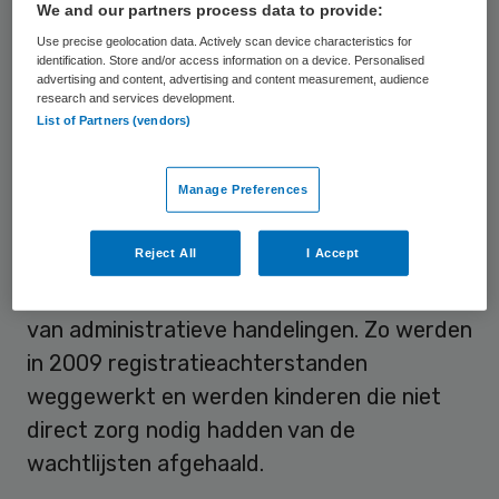
We and our partners process data to provide:
wachten terug te dringen. De wachtlijsten
Use precise geolocation data. Actively scan device characteristics for
identification. Store and/or access information on a device. Personalised
namen af. Begin 2009 stonden er in het hele
advertising and content, advertising and content measurement, audience
land nog ruim 5500 personen op deze
research and services development.
List of Partners (vendors)
lijsten, op 1 oktober nog maar bijna 3700.
Manage Preferences
Registratieachterstanden
Reject All
I Accept
De
Randstedelijke Rekenkamer
concludeert
dat een deel van die afname het gevolg is
van administratieve handelingen. Zo werden
in 2009 registratieachterstanden
weggewerkt en werden kinderen die niet
direct zorg nodig hadden van de
wachtlijsten afgehaald.