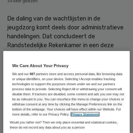
34 keer gelezen
De daling van de wachtlijsten in de
jeugdzorg komt deels door administratieve
handelingen. Dat concludeert de
Randstedelijke Rekenkamer in een deze
week verschenen rapport over de
jeugdzorg in Noord-Holland, Zuid-Holland,
We Care About Your Privacy
Utrecht en Flevoland.
We and our
887
partners store and access personal data, like browsing data
or unique identifiers, on your device. Selecting I Accept enables tracking
technologies to support the purposes shown under we and our partners
Afname wachtlijsten
process data to provide. Selecting Reject All or withdrawing your consent will
disable them. If trackers are disabled, some content and ads you see may not
be as relevant to you. You can resurface this menu to change your choices or
withdraw consent at any time by clicking the Manage Preferences link on the
Minister André Rouvoet van Jeugd en Gezin
bottom of the webpage. Your choices will have effect within our Website. For
en de provincies in Nederland hebben in
more details, refer to our Privacy Policy.
Privacy Statement
Would you rather not? Then we only place essential and statistical cookies,
2008 afgesproken het aantal kinderen dat
these do not record any data about you as a person
langer dan negen weken op hulp moet