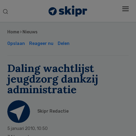
Search
this
Secondary
website
Sidebar
Home
›
Nieuws
Opslaan
Reageer nu
Delen
Daling wachtlijst
jeugdzorg dankzij
administratie
Skipr Redactie
5 januari 2010
,
10:50