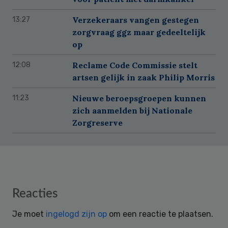
Verzekeraars vangen gestegen
13:27
zorgvraag ggz maar gedeeltelijk
op
Reclame Code Commissie stelt
12:08
artsen gelijk in zaak Philip Morris
Nieuwe beroepsgroepen kunnen
11:23
zich aanmelden bij Nationale
Zorgreserve
Reader
Reacties
Interactions
Je moet
ingelogd zijn op
om een reactie te plaatsen.