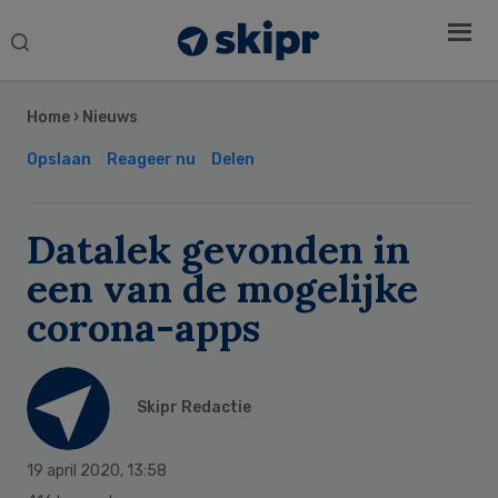
Search
this
Secondary
website
Sidebar
Home
›
Nieuws
Opslaan
Reageer nu
Delen
Datalek gevonden in
een van de mogelijke
corona-apps
Skipr Redactie
19 april 2020
,
13:58