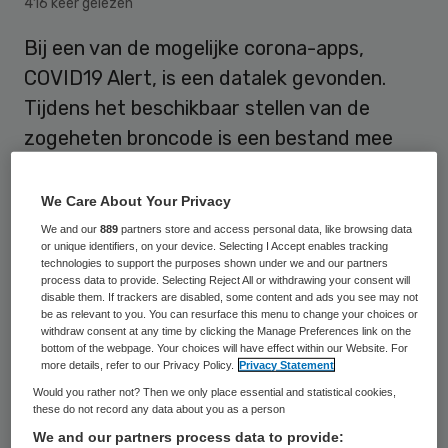
416 keer gelezen
Bij een van de mogelijke corona-apps,
COVID19 Alert, is een datalek gevonden.
Tijdens het beschikbaar stellen van de
zogeheten broncode is een bestand mee
gekopieerd met zo’n honderd tot
tweehonderd namen, mailadressen en
We Care About Your Privacy
versleutelde wachtwoorden, bevestigt
We and our
889
partners store and access personal data, like browsing data
or unique identifiers, on your device. Selecting I Accept enables tracking
Sander de Vries, een van de initiators, een
technologies to support the purposes shown under we and our partners
process data to provide. Selecting Reject All or withdrawing your consent will
bericht hierover bij RTL Nieuws.
disable them. If trackers are disabled, some content and ads you see may not
be as relevant to you. You can resurface this menu to change your choices or
withdraw consent at any time by clicking the Manage Preferences link on the
bottom of the webpage. Your choices will have effect within our Website. For
De gegevens zijn afkomstig uit een ander
more details, refer to our Privacy Policy.
Privacy Statement
project en zijn volgens hem vanwege de
Would you rather not? Then we only place essential and statistical cookies,
these do not record any data about you as a person
druk om de code snel openbaar te maken,
We and our partners process data to provide:
per ongeluk niet verwijderd terwijl dat wel