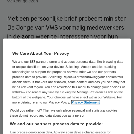
93 keer gelezen
Met een persoonlijke brief probeert minister
De Jonge van VWS voormalig medewerkers
in de zorg weer te interesseren voor hun
oude beroep. Vandaag krijgen de eerste
3000 mensen post van de minister.
We Care About Your Privacy
We and our
887
partners store and access personal data, like browsing data
or unique identifiers, on your device. Selecting I Accept enables tracking
“We willen mensen weer warm maken voor
technologies to support the purposes shown under we and our partners
een baan in de zorg”, schrijft De Jonge: “We
process data to provide. Selecting Reject All or withdrawing your consent will
disable them. If trackers are disabled, some content and ads you see may not
proberen iedereen op deze manier te
be as relevant to you. You can resurface this menu to change your choices or
withdraw consent at any time by clicking the Manage Preferences link on the
bereiken. De eerste 3000 mensen krijgen nu
bottom of the webpage. Your choices will have effect within our Website. For
more details, refer to our Privacy Policy.
Privacy Statement
een brief, maar het is de bedoeling dat
Would you rather not? Then we only place essential and statistical cookies,
iedereen die werkte in de zorg de komende
these do not record any data about you as a person
tijd wordt aangeschreven”, zei De Jonge in
We and our partners process data to provide:
het NOS Radio 1 Journaal. “We hebben
Use precise geolocation data. Actively scan device characteristics for