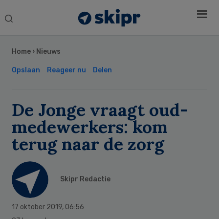
Search
this
Secondary
website
Sidebar
Home
›
Nieuws
Opslaan
Reageer nu
Delen
De Jonge vraagt oud-
medewerkers: kom
terug naar de zorg
Skipr Redactie
17 oktober 2019
,
06:56