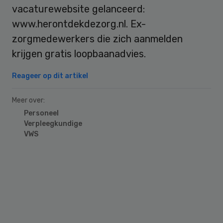
vacaturewebsite gelanceerd:
www.herontdekdezorg.nl. Ex-
zorgmedewerkers die zich aanmelden
krijgen gratis loopbaanadvies.
Reageer op dit artikel
Meer over:
Personeel
Verpleegkundige
VWS
Primary
Sidebar