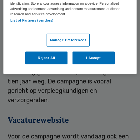
identification. Store and/or access information on a device. Personalised
iedereen hard nodig”.
advertising and content, advertising and content measurement, audience
research and services development.
List of Partners (vendors)
Verpleegkundigen
Manage Preferences
De adressen van de oud-medewerkers
komen via het pensioenfonds PFZW. Alle
Reject All
I Accept
geadresseerden hebben minstens drie jaar
in de zorg gewerkt en zijn niet langer dan
tien jaar weg. De campagne is vooral
gericht op verpleegkundigen en
verzorgenden.
Vacaturewebsite
Voor de campagne wordt vandaag ook een