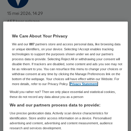
15 mei 2026
,
14:29
653 keer gelezen
De provincie Drenthe stelt 168.600 euro
We Care About Your Privacy
beschikbaar aan het UMCG zodat het
We and our
887
partners store and access personal data, like browsing data
or unique identifiers, on your device. Selecting I Accept enables tracking
traject ‘Nieuwkomers in hun kracht’ de
technologies to support the purposes shown under we and our partners
process data to provide. Selecting Reject All or withdrawing your consent will
komende drie jaar door kan. Nieuwkomers
disable them. If trackers are disabled, some content and ads you see may not
met een verpleegkundige achtergrond
be as relevant to you. You can resurface this menu to change your choices or
withdraw consent at any time by clicking the Manage Preferences link on the
kunnen hierbij hun BIG-registratie krijgen
bottom of the webpage. Your choices will have effect within our Website. For
more details, refer to our Privacy Policy.
Privacy Statement
en aan het werk gaan.
Would you rather not? Then we only place essential and statistical cookies,
these do not record any data about you as a person
We and our partners process data to provide:
Use precise geolocation data. Actively scan device characteristics for
identification. Store and/or access information on a device. Personalised
advertising and content, advertising and content measurement, audience
research and services development.