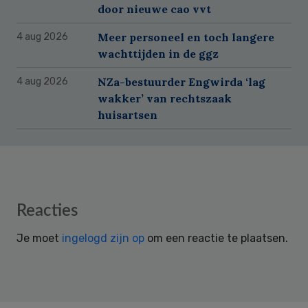
door nieuwe cao vvt
Meer personeel en toch langere
4 aug 2026
wachttijden in de ggz
NZa-bestuurder Engwirda ‘lag
4 aug 2026
wakker’ van rechtszaak
huisartsen
Reader
Reacties
Interactions
Je moet
ingelogd zijn op
om een reactie te plaatsen.