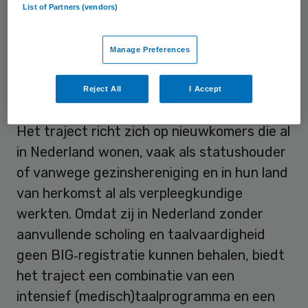
List of Partners (vendors)
Manage Preferences
Reject All
I Accept
© marchmeena29 / Getty Images / iStock
Het traject richt zich op nieuwkomers die al
in Nederland wonen, vaak als statushouder
of vanwege gezinshereniging en in hun land
van herkomst al als verpleegkundige
werkten. Omdat zij in Nederland zonder
aanvullende scholing en taalvaardigheid
geen BIG‑registratie kunnen behalen, biedt
het traject een combinatie van een
intensief (medisch)taalprogramma en een