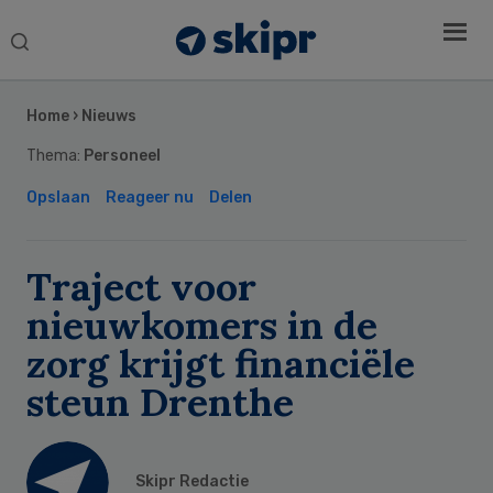
Search
this
Secondary
website
Sidebar
Home
›
Nieuws
Thema:
Personeel
Opslaan
Reageer nu
Delen
Traject voor
nieuwkomers in de
zorg krijgt financiële
steun Drenthe
Skipr Redactie