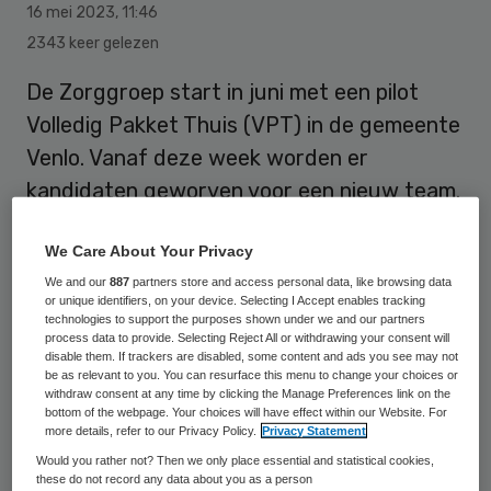
16 mei 2023
,
11:46
2343 keer gelezen
De Zorggroep start in juni met een pilot
Volledig Pakket Thuis (VPT) in de gemeente
Venlo. Vanaf deze week worden er
kandidaten geworven voor een nieuw team.
We Care About Your Privacy
De pilot loopt tot en met september. Het
We and our
887
partners store and access personal data, like browsing data
streven is om VPT na afronding van de pilot
or unique identifiers, on your device. Selecting I Accept enables tracking
technologies to support the purposes shown under we and our partners
in alle werkgebieden verder uit te rollen.
process data to provide. Selecting Reject All or withdrawing your consent will
disable them. If trackers are disabled, some content and ads you see may not
be as relevant to you. You can resurface this menu to change your choices or
Alternatieven
withdraw consent at any time by clicking the Manage Preferences link on the
bottom of the webpage. Your choices will have effect within our Website. For
more details, refer to our Privacy Policy.
Privacy Statement
De Zorggroep heeft als doel om ouderen zo
Would you rather not? Then we only place essential and statistical cookies,
these do not record any data about you as a person