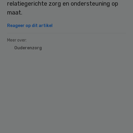
relatiegerichte zorg en ondersteuning op
maat.
Reageer op dit artikel
Meer over:
Ouderenzorg
Primary
Sidebar