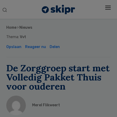
Search
this
Secondary
website
Sidebar
Home
›
Nieuws
Thema:
Vvt
Opslaan
Reageer nu
Delen
De Zorggroep start met
Volledig Pakket Thuis
voor ouderen
Merel Flikweert