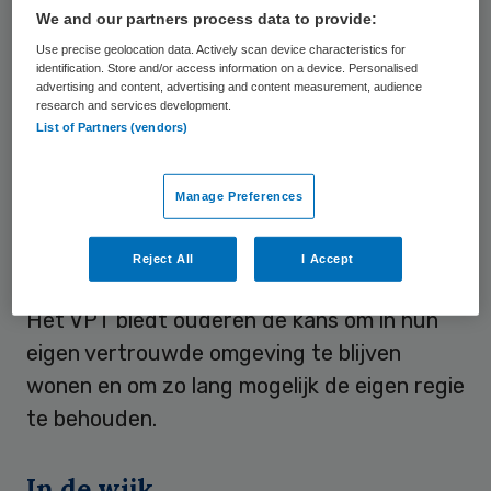
lang mogelijk zelfstandig thuis te laten
We and our partners process data to provide:
wonen en hen toch de zorg en
Use precise geolocation data. Actively scan device characteristics for
ondersteuning bieden die ze nodig hebben.
identification. Store and/or access information on a device. Personalised
advertising and content, advertising and content measurement, audience
Hiervoor zoekt de zorgorganisatie naar
research and services development.
alternatieven voor verpleeghuiszorg,
List of Partners (vendors)
zonder nieuwe verpleeghuisplekken te
creëren.
Manage Preferences
Een van deze alternatieven is het VPT,
Reject All
I Accept
waarbij wonen en zorg wordt gescheiden.
Het VPT biedt ouderen de kans om in hun
eigen vertrouwde omgeving te blijven
wonen en om zo lang mogelijk de eigen regie
te behouden.
In de wijk