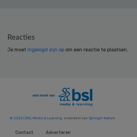
Reader
Reacties
Interactions
Je moet
ingelogd zijn op
om een reactie te plaatsen.
© 2026 | BSL Media & Learning
, onderdeel van
Springer Nature
Contact
Adverteren