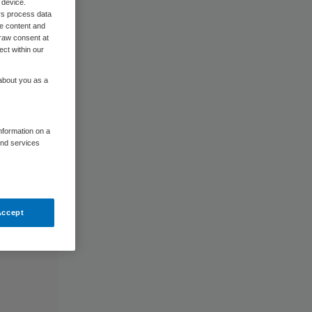
 device.
rs process data
me content and
raw consent at
ect within our
 about you as a
information on a
and services
Accept