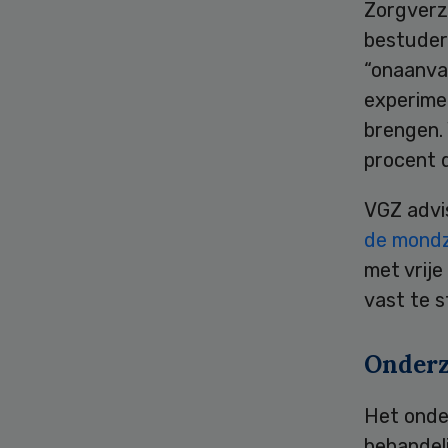
Zorgverz
bestuder
“onaanvaa
experime
brengen. 
procent 
VGZ advi
de mondz
met vrije
vast te s
Onder
Het onde
behandeli