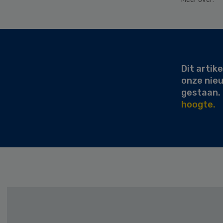
Secondary
Sidebar
Dit artike
onze nie
gestaan.
hoogte.