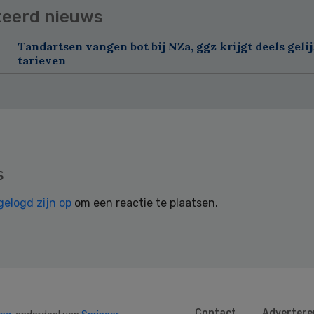
teerd nieuws
Tandartsen vangen bot bij NZa, ggz krijgt deels geli
tarieven
s
gelogd zijn op
om een reactie te plaatsen.
Contact
Advertere