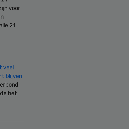
ijn voor
en
lle 21
t veel
t blijven
verbond
nde het