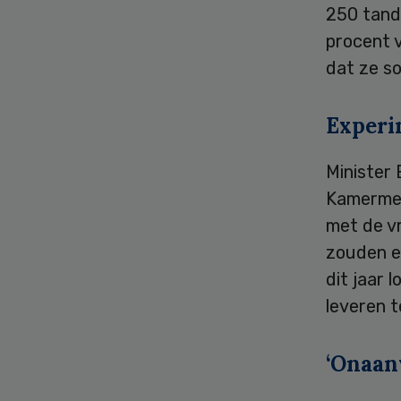
250 tanda
procent 
dat ze so
Experi
Minister
Kamermee
met de vr
zouden er
dit jaar 
leveren t
‘Onaan