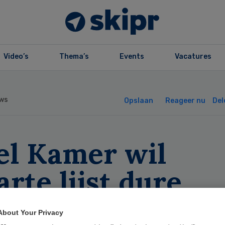
Video’s
Thema’s
Events
Vacatures
ws
Opslaan
Reageer nu
Del
el Kamer wil
rte lijst dure
ndarts
About Your Privacy