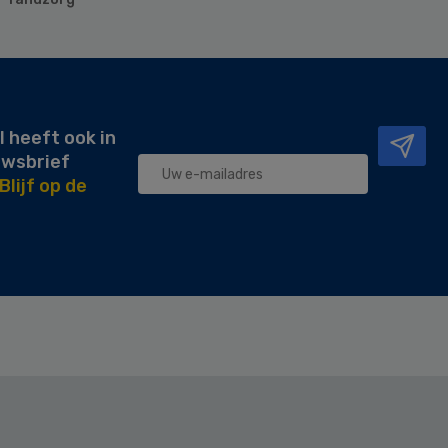
l heeft ook in
uwsbrief
Blijf op de