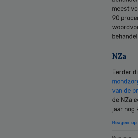
meest vo
90 procen
woordvoer
behandel
NZa
Eerder di
mondzorg
van de pr
de NZa e
jaar nog
Reageer op d
Meer over: