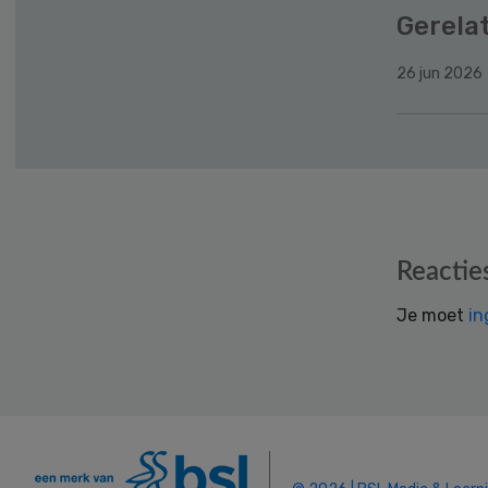
Gerela
26 jun 2026
Reader
Reactie
Interactions
Je moet
in