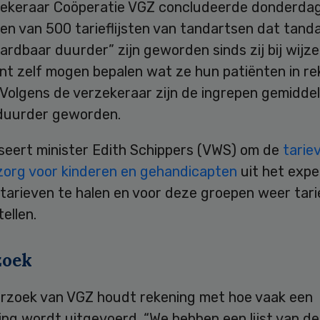
ekeraar Coöperatie VGZ concludeerde donderdag
en van 500 tarieflijsten van tandartsen dat tand
rdbaar duurder” zijn geworden sinds zij bij wijze
nt zelf mogen bepalen wat ze hun patiënten in re
Volgens de verzekeraar zijn de ingrepen gemiddel
duurder geworden.
seert minister Edith Schippers (VWS) om de
tarie
org voor kinderen en gehandicapten
uit het exp
 tarieven te halen en voor deze groepen weer tar
tellen.
zoek
rzoek van VGZ houdt rekening met hoe vaak een
ng wordt uitgevoerd. “We hebben een lijst van de