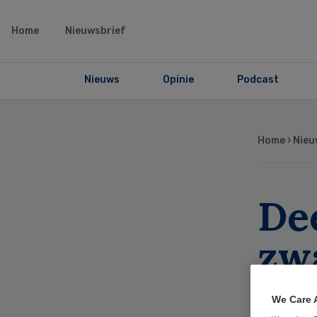
Home
Nieuwsbrief
Nieuws
Opinie
Podcast
Home
›
Nieu
De
zwa
ta
We Care 