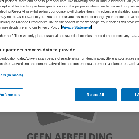
889
partners store and access personal data, like browsing data or unique identifiers, on your
Accept enables tracking technologies to support the purposes shown under we and our partne
electing Reject All or withdrawing your consent will disable them. If trackers are disabled, so
may not be as relevant to you. You can resurface this menu to change your choices or withd
Skipr Redactie
26 januari 2012
,
09:41
76 keer gelezen
licking the Manage Preferences link on the bottom of the webpage. Your choices will have eff
more details, refer to our Privacy Policy.
Privacy Statement
her not? Then we only place essential and statistical cookies, these do not record any data
r partners process data to provide:
eolocation data. Actively scan device characteristics for identification. Store and/or access 
onalised advertising and content, advertising and content measurement, audience research 
.
ners (vendors)
references
Reject All
I 