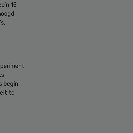
zo’n 15
rhoogd
s.
xperiment
ks
s begin
eit te