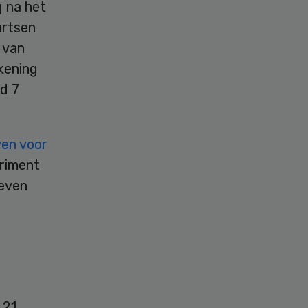
 na het
artsen
 van
kening
d 7
ven voor
eriment
ieven
 21