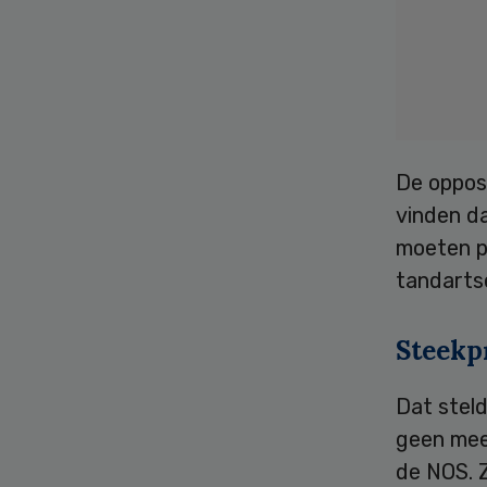
De oppos
vinden d
moeten p
tandarts
Steekp
Dat stel
geen mee
de NOS. 