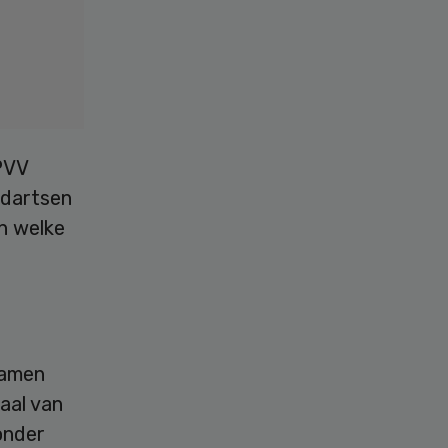
PVV
ndartsen
n welke
samen
aal van
onder