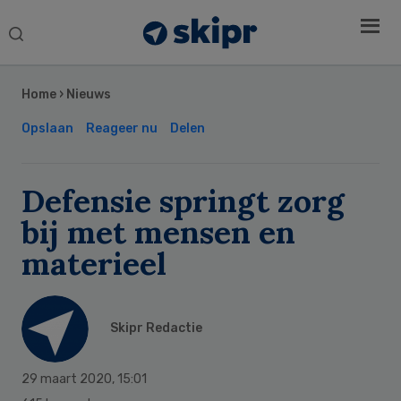
Search
this
Secondary
website
Sidebar
Home
›
Nieuws
Opslaan
Reageer nu
Delen
Defensie springt zorg
bij met mensen en
materieel
Skipr Redactie
29 maart 2020
,
15:01