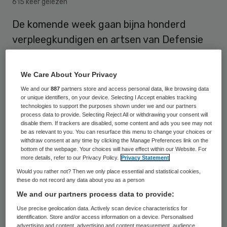
615 keer gelezen
De komende week gaan bijna honderd
verpleegkundigen en artsen van Defensie
aan de slag in ziekenhuizen. Daar is een
tekort aan personeel op de intensive care-
We Care About Your Privacy
afdelingen door de coronacrisis. Ook stelt
We and our
887
partners store and access personal data, like browsing data
Defensie 65 beademingsapparaten
or unique identifiers, on your device. Selecting I Accept enables tracking
technologies to support the purposes shown under we and our partners
beschikbaar.
process data to provide. Selecting Reject All or withdrawing your consent will
disable them. If trackers are disabled, some content and ads you see may not
be as relevant to you. You can resurface this menu to change your choices or
withdraw consent at any time by clicking the Manage Preferences link on the
De tien militaire artsen en 85
bottom of the webpage. Your choices will have effect within our Website. For
more details, refer to our Privacy Policy.
Privacy Statement
verpleegkundigen gaan werken in negen
Would you rather not? Then we only place essential and statistical cookies,
ziekenhuizen, zei Rob Bauer, de hoogste
these do not record any data about you as a person
We and our partners process data to provide:
militair, in WNL op Zondag.
Use precise geolocation data. Actively scan device characteristics for
identification. Store and/or access information on a device. Personalised
advertising and content, advertising and content measurement, audience