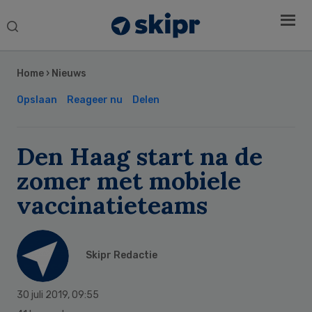
Search
this
Secondary
website
Sidebar
Home
›
Nieuws
Opslaan
Reageer nu
Delen
Den Haag start na de
zomer met mobiele
vaccinatieteams
Skipr Redactie
30 juli 2019
,
09:55