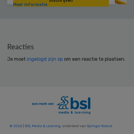
Inschrijven
Meer informatie
Reader
Reacties
Interactions
Je moet
ingelogd zijn op
om een reactie te plaatsen.
© 2026 | BSL Media & Learning
, onderdeel van
Springer Nature