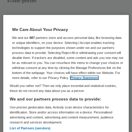
41 keer gelezen
Gemeente Den Haag gaat na de zomer
mobiele vaccinatieteams inzetten om de
We Care About Your Privacy
vaccinatiegraad te laten stijgen. Het
We and our
887
partners store and access personal data, like browsing data
or unique identifiers, on your device. Selecting I Accept enables tracking
worden de eerste mobiele vaccinatieteams
technologies to support the purposes shown under we and our partners
in Nederland, meldt de Volkskrant.
process data to provide. Selecting Reject All or withdrawing your consent will
disable them. If trackers are disabled, some content and ads you see may not
be as relevant to you. You can resurface this menu to change your choices or
Waar de landelijke vaccinatiegraad 90,2
withdraw consent at any time by clicking the Manage Preferences link on the
bottom of the webpage. Your choices will have effect within our Website. For
procent is, ligt die in Den Haag op 87,9
more details, refer to our Privacy Policy.
Privacy Statement
procent. “De huidige vaccinatiegraad in Den
Would you rather not? Then we only place essential and statistical cookies,
these do not record any data about you as a person
Haag is zorgwekkend”, aldus wethouder
We and our partners process data to provide:
Zorg, Jeugd en Volksgezondheid Kavita
Use precise geolocation data. Actively scan device characteristics for
Parbhudayal. De
identification. Store and/or access information on a device. Personalised
advertising and content, advertising and content measurement, audience
Wereldgezondheidsorganisatie stelt 95
research and services development.
List of Partners (vendors)
procent als vereiste voor groepsimmuniteit.