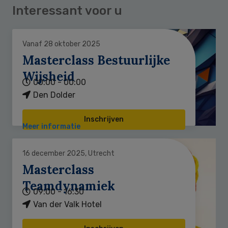
Interessant voor u
Vanaf 28 oktober 2025
Masterclass Bestuurlijke
Wijsheid
00:00 - 00:00
Den Dolder
Inschrijven
Meer informatie
16 december 2025, Utrecht
Masterclass
Teamdynamiek
09:00 - 16:30
Van der Valk Hotel