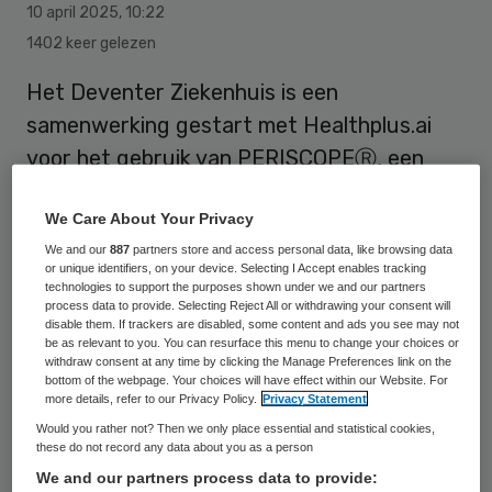
10 april 2025
,
10:22
1402 keer gelezen
Het Deventer Ziekenhuis is een
samenwerking gestart met Healthplus.ai
voor het gebruik van PERISCOPEⓇ, een
CE-gecertificeerde AI-oplossing die het
We Care About Your Privacy
risico op postoperatieve infecties voorspelt.
We and our
887
partners store and access personal data, like browsing data
or unique identifiers, on your device. Selecting I Accept enables tracking
technologies to support the purposes shown under we and our partners
process data to provide. Selecting Reject All or withdrawing your consent will
disable them. If trackers are disabled, some content and ads you see may not
be as relevant to you. You can resurface this menu to change your choices or
withdraw consent at any time by clicking the Manage Preferences link on the
bottom of the webpage. Your choices will have effect within our Website. For
more details, refer to our Privacy Policy.
Privacy Statement
Would you rather not? Then we only place essential and statistical cookies,
these do not record any data about you as a person
We and our partners process data to provide: