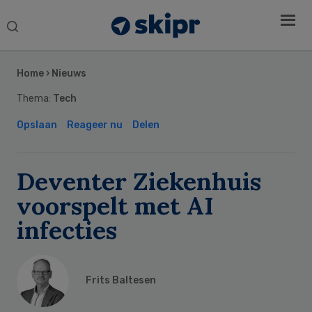
Search
this
Secondary
website
Sidebar
Home
›
Nieuws
Thema:
Tech
Opslaan
Reageer nu
Delen
Deventer Ziekenhuis
voorspelt met AI
infecties
Frits Baltesen