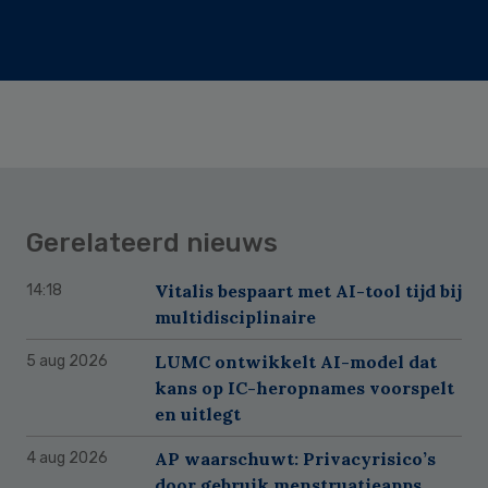
Gerelateerd nieuws
Vitalis bespaart met AI-tool tijd bij
14:18
multidisciplinaire
LUMC ontwikkelt AI-model dat
5 aug 2026
kans op IC-heropnames voorspelt
en uitlegt
AP waarschuwt: Privacyrisico’s
4 aug 2026
door gebruik menstruatieapps