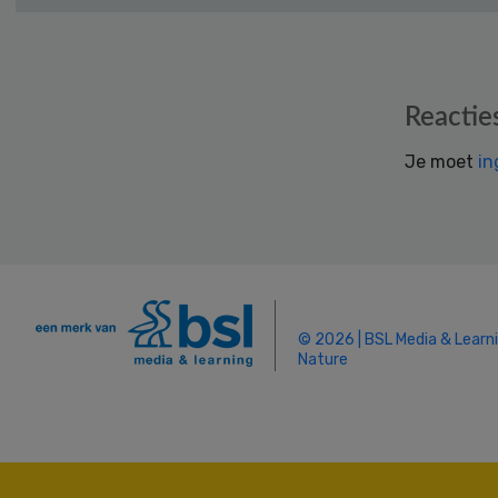
Reader
Reactie
Interactions
Je moet
in
© 2026 | BSL Media & Learn
Nature