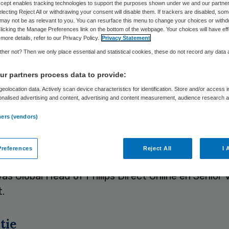
Accept enables tracking technologies to support the purposes shown under we and our partne
Skipr Redactie
15 juni 2020
,
13:35
1977 keer gelezen
electing Reject All or withdrawing your consent will disable them. If trackers are disabled, so
may not be as relevant to you. You can resurface this menu to change your choices or withd
licking the Manage Preferences link on the bottom of the webpage. Your choices will have eff
more details, refer to our Privacy Policy.
Privacy Statement
bens is per 15 juli benoemd als algemeen directeu
her not? Then we only place essential and statistical cookies, these do not record any data
 Fonds.Zij volgt hiermee Hanneke Dessing op die 
r partners process data to provide:
 functie bekleedde.
eolocation data. Actively scan device characteristics for identification. Store and/or access 
onalised advertising and content, advertising and content measurement, audience research 
.
s haar hele carrière werkzaam geweest voor Philip
ners (vendors)
lende marketing- en managementfuncties, onder 
d van persoonlijke gezondheid en digitale transfo
references
Reject All
I 
t vervulde ze diverse bestuursfuncties. Haar laa
as Global Head of Philips Direct Online en Senior 
.
tie