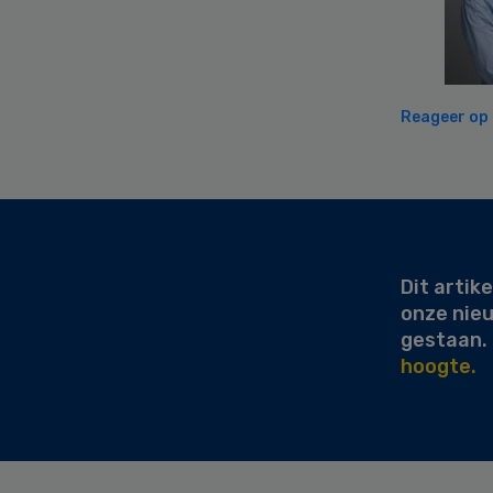
Reageer op d
Secondary
Sidebar
Dit artike
onze nie
gestaan.
hoogte.