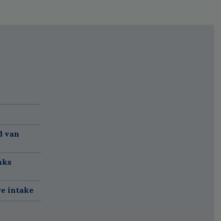
d van
nks
re intake