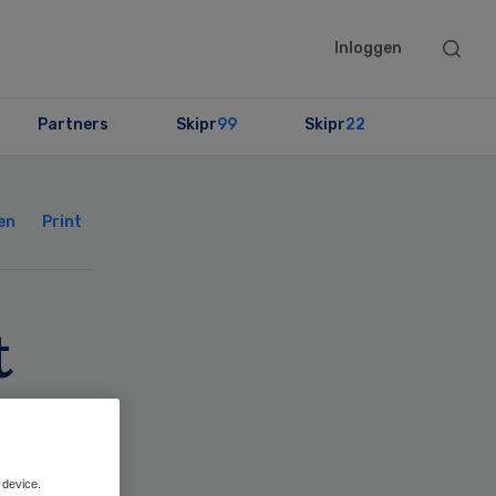
Searc
Inloggen
this
websit
Partners
Skipr
99
Skipr
22
Primary
Sidebar
en
Print
t
an
 device.