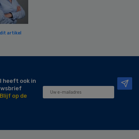
it artikel
l heeft ook in
uwsbrief
Blijf op de