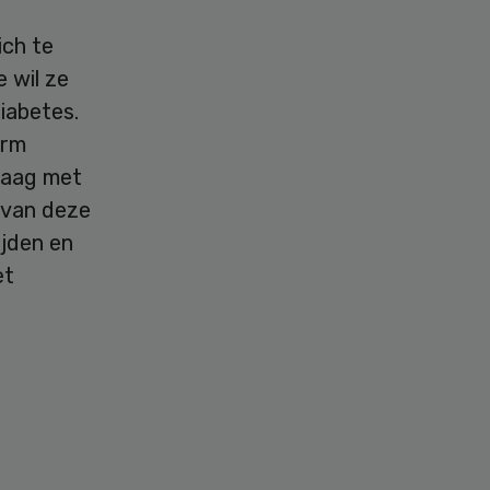
ich te
 wil ze
iabetes.
orm
graag met
 van deze
ijden en
et