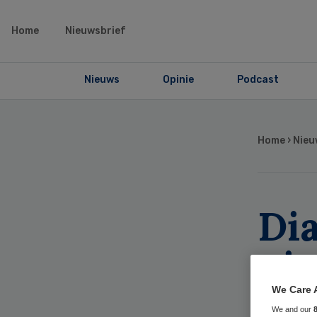
Home
Nieuwsbrief
Nieuws
Opinie
Podcast
Home
›
Nieu
Dia
ni
We Care 
We and our