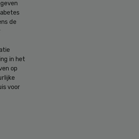
e geven
iabetes
ens de
r
atie
ng in het
even op
rlijke
uis voor