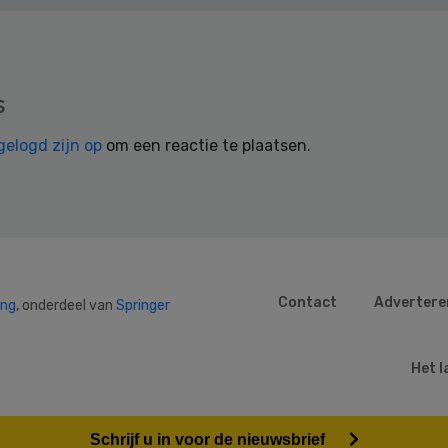
s
gelogd zijn op
om een reactie te plaatsen.
Contact
Advertere
ing
, onderdeel van
Springer
Het l
Schrijf u in voor de nieuwsbrief