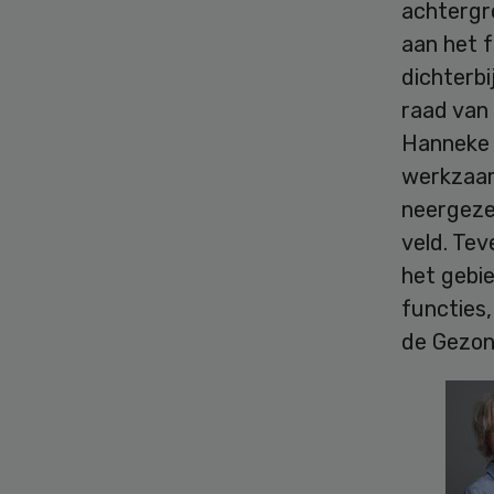
achtergr
aan het 
dichterbi
raad van
Hanneke D
werkzaam 
neergezet
veld. Tev
het gebie
functies,
de Gezon