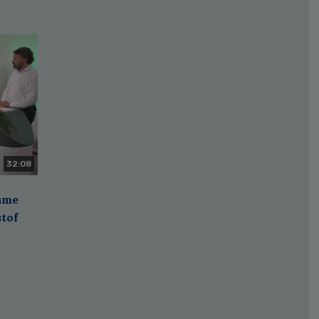
32:08
zame
stof