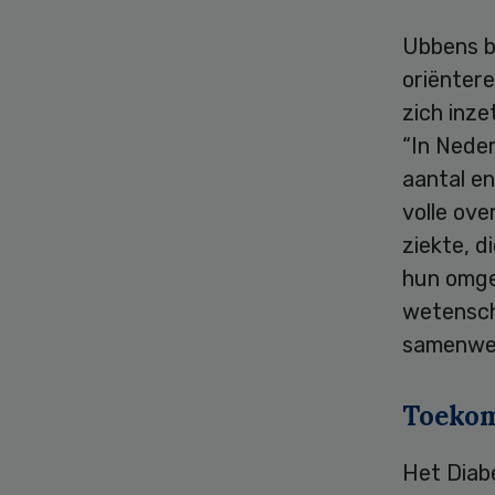
Ubbens be
oriëntere
zich inze
“In Nede
aantal en
volle ov
ziekte, d
hun omge
wetensch
samenwer
Toeko
Het Diab