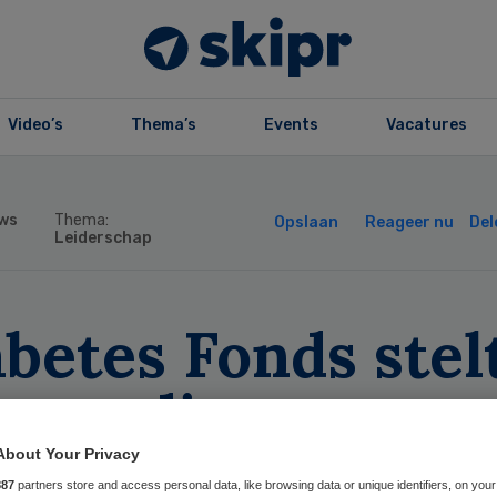
Video’s
Thema’s
Events
Vacatures
ws
Thema:
Opslaan
Reageer nu
Del
Leiderschap
betes Fonds stel
euwe directeur a
About Your Privacy
887
partners store and access personal data, like browsing data or unique identifiers, on your