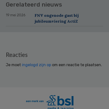
Gerelateerd nieuws
FNV ongenode gast bij
19 mei 2026
jubileumviering ActiZ
Reader
Reacties
Interactions
Je moet
ingelogd zijn op
om een reactie te plaatsen.