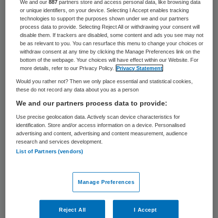
We and our
887
partners store and access personal data, like browsing data
Zorgverlener Diafaan in Zevenaar is van
or unique identifiers, on your device. Selecting I Accept enables tracking
technologies to support the purposes shown under we and our partners
plan om volgend jaar drie woonzorgcentra
process data to provide. Selecting Reject All or withdrawing your consent will
disable them. If trackers are disabled, some content and ads you see may not
te sluiten. Ook verdwijnen circa 100
be as relevant to you. You can resurface this menu to change your choices or
withdraw consent at any time by clicking the Manage Preferences link on the
arbeidsplaatsen. Dat meldt dagblad De
bottom of the webpage. Your choices will have effect within our Website. For
more details, refer to our Privacy Policy.
Privacy Statement
Gelderlander.
Would you rather not? Then we only place essential and statistical cookies,
these do not record any data about you as a person
De Gelderlander
baseert zich op het
We and our partners process data to provide:
reorganisatieplan ‘Koersvast’, waar de
Use precise geolocation data. Actively scan device characteristics for
krant de hand op heeft weten te leggen.
identification. Store and/or access information on a device. Personalised
advertising and content, advertising and content measurement, audience
Het plan is ter advisering voorgelegd aan
research and services development.
de ondernemingsraad en de centrale
List of Partners (vendors)
cliëntenraad. Het gaat om voorgenomen
besluiten van
interim-bestuurder Ben de
Manage Preferences
Valk
die inmiddels door de raad van toezicht
Reject All
I Accept
zijn goedgekeurd, aldus De Gelderlander.