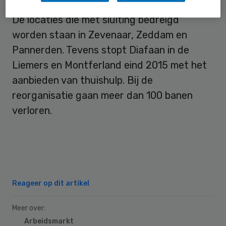
De locaties die met sluiting bedreigd
worden staan in Zevenaar, Zeddam en
Pannerden. Tevens stopt Diafaan in de
Liemers en Montferland eind 2015 met het
aanbieden van thuishulp. Bij de
reorganisatie gaan meer dan 100 banen
verloren.
Reageer op dit artikel
Meer over:
Arbeidsmarkt