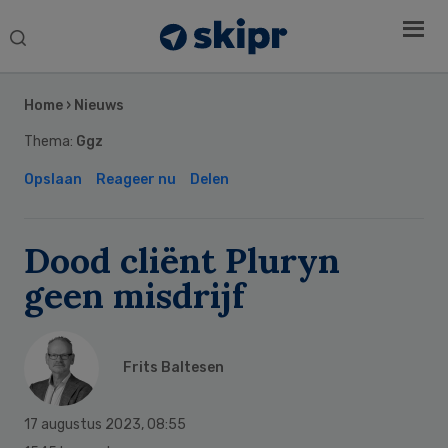
Search
this
Secondary
website
Sidebar
Home
›
Nieuws
Thema:
Ggz
Opslaan
Reageer nu
Delen
Dood cliënt Pluryn
geen misdrijf
Frits Baltesen
17 augustus 2023
,
08:55