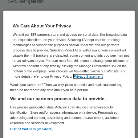
1545 keer gelezen
De dood van een 60-jarige cliënt van een
zorginstelling in Groesbeek bij Nijmegen was
We Care About Your Privacy
volgens de politie niet het gevolg van een
We and our
887
partners store and access personal data, like browsing data
or unique identifiers, on your device. Selecting I Accept enables tracking
misdrijf. Dat is gebleken uit een onderzoek
technologies to support the purposes shown under we and our partners
process data to provide. Selecting Reject All or withdrawing your consent will
dat de politie instelde, omdat er zondag
disable them. If trackers are disabled, some content and ads you see may not
kort voor de dood van de man een conflict
be as relevant to you. You can resurface this menu to change your choices or
withdraw consent at any time by clicking the Manage Preferences link on the
was tussen cliënten van instelling Kemnade
bottom of the webpage. Your choices will have effect within our Website. For
more details, refer to our Privacy Policy.
Privacy Statement
Werkenrode. Enige tijd na dat conflict
Would you rather not? Then we only place essential and statistical cookies,
overleed de man in zijn kamer in de
these do not record any data about you as a person
instelling.
We and our partners process data to provide:
Use precise geolocation data. Actively scan device characteristics for
identification. Store and/or access information on a device. Personalised
advertising and content, advertising and content measurement, audience
Personeel van Kemnade Werkenrode,
research and services development.
onderdeel van Pluryn, moest ingrijpen bij
List of Partners (vendors)