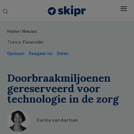
Search
this
Secondary
website
Sidebar
Home
›
Nieuws
Thema:
Financiën
Opslaan
Reageer nu
Delen
Doorbraakmiljoenen
gereserveerd voor
technologie in de zorg
Carina van Aartsen