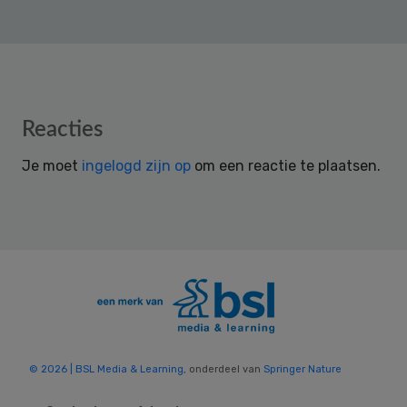
Reader
Reacties
Interactions
Je moet
ingelogd zijn op
om een reactie te plaatsen.
© 2026 | BSL Media & Learning
, onderdeel van
Springer Nature