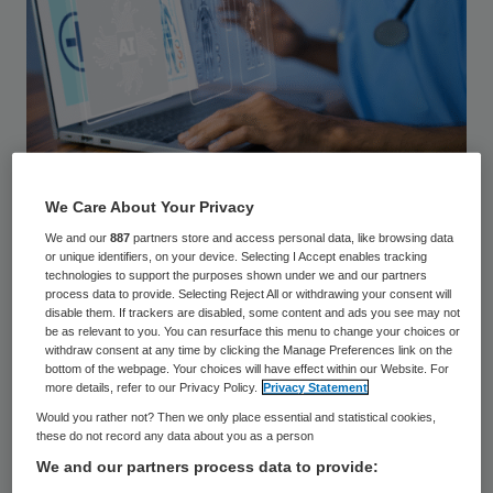
We Care About Your Privacy
Suriyo / stock.adobe.com
We and our
887
partners store and access personal data, like browsing data
or unique identifiers, on your device. Selecting I Accept enables tracking
Dat heeft Bestuurlijk Overleg IZA-AZWA
technologies to support the purposes shown under we and our partners
process data to provide. Selecting Reject All or withdrawing your consent will
eind maart besloten. Inmiddels is ook
disable them. If trackers are disabled, some content and ads you see may not
bekend hoe de verdeling van alle miljoenen
be as relevant to you. You can resurface this menu to change your choices or
withdraw consent at any time by clicking the Manage Preferences link on the
eruit gaat zien.
bottom of the webpage. Your choices will have effect within our Website. For
more details, refer to our Privacy Policy.
Privacy Statement
Would you rather not? Then we only place essential and statistical cookies,
Doorbraakmiddelen
these do not record any data about you as a person
We and our partners process data to provide: