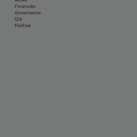
AZWA
Financiën
Governance
IZA
Politiek
Primary
Sidebar