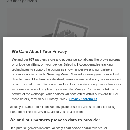
38 keer gelezen
We Care About Your Privacy
We and our
887
partners store and access personal data, like browsing data
or unique identifiers, on your device. Selecting I Accept enables tracking
technologies to support the purposes shown under we and our partners
process data to provide. Selecting Reject All or withdrawing your consent will
disable them. If trackers are disabled, some content and ads you see may not
be as relevant to you. You can resurface this menu to change your choices or
withdraw consent at any time by clicking the Manage Preferences link on the
bottom of the webpage. Your choices will have effect within our Website. For
more details, refer to our Privacy Policy.
Privacy Statement
AppleMark
Would you rather not? Then we only place essential and statistical cookies,
these do not record any data about you as a person
Digitale zorg wordt wereldwijd een steeds
We and our partners process data to provide:
interessanter object voor durfkapitaal. De
Use precise geolocation data. Actively scan device characteristics for