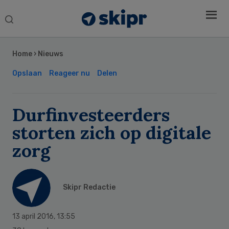
Search
this
Secondary
website
Sidebar
Home
›
Nieuws
Opslaan
Reageer nu
Delen
Durfinvesteerders
storten zich op digitale
zorg
Skipr Redactie
13 april 2016
,
13:55