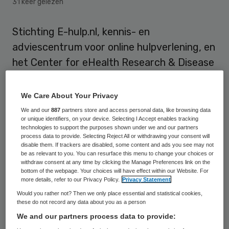
31 keer gelezen
Stichting E-hulp.nl, kennis- en
adviescentrum voor online hulpverlening, en
het Center for eHealth Research & Disease
Management (CeHReS) van de TU
Enschede zijn maandag een
We Care About Your Privacy
samenwerkingsverband aangegaan op het
We and our
887
partners store and access personal data, like browsing data
or unique identifiers, on your device. Selecting I Accept enables tracking
gebied van implementatie en onderzoek
technologies to support the purposes shown under we and our partners
naar online hulpverlening.
process data to provide. Selecting Reject All or withdrawing your consent will
disable them. If trackers are disabled, some content and ads you see may not
be as relevant to you. You can resurface this menu to change your choices or
Beide partijen willen zo de kwaliteit van
withdraw consent at any time by clicking the Manage Preferences link on the
bottom of the webpage. Your choices will have effect within our Website. For
online hulpverlening verbeteren en
more details, refer to our Privacy Policy.
Privacy Statement
opschaling versnellen. “Voor succesvolle
Would you rather not? Then we only place essential and statistical cookies,
these do not record any data about you as a person
invoering van online hulpverlening is
We and our partners process data to provide:
betrokkenheid van verschillende