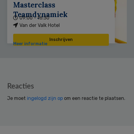
Masterclass
Teamdynamiek
09:00 - 16:30
Van der Valk Hotel
Inschrijven
Meer informatie
Reader
Reacties
Interactions
Je moet
ingelogd zijn op
om een reactie te plaatsen.