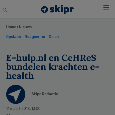
Search
this
Secondary
website
Sidebar
Home
›
Nieuws
Opslaan
Reageer nu
Delen
E-hulp.nl en CeHReS
bundelen krachten e-
health
Skipr Redactie
11 maart 2013
,
13:00