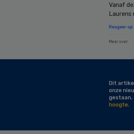
Vanaf de
Laurens m
Reageer op d
Meer over:
Secondary
Sidebar
Dit artike
onze nie
gestaan.
hoogte.