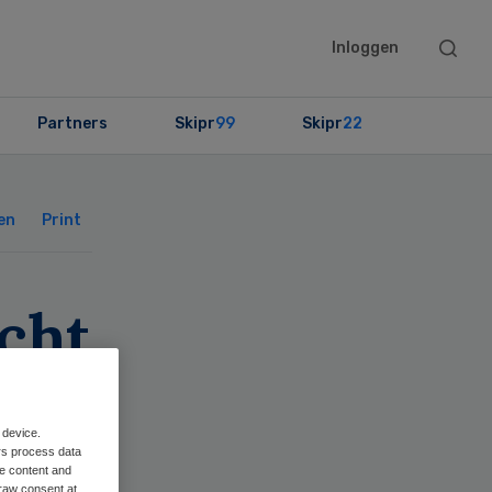
Searc
Inloggen
this
websit
Partners
Skipr
99
Skipr
22
Primary
Sidebar
en
Print
cht
 device.
rs process data
me content and
raw consent at