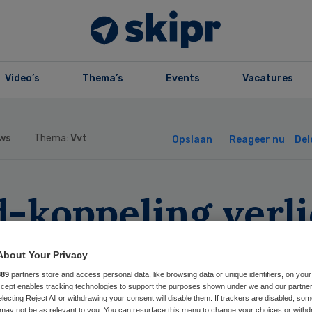
Video’s
Thema’s
Events
Vacatures
ws
Thema:
Vvt
Opslaan
Reageer nu
Del
-koppeling verli
geldruk Laurens-
About Your Privacy
dewerkers
889
partners store and access personal data, like browsing data or unique identifiers, on your
Accept enables tracking technologies to support the purposes shown under we and our partne
electing Reject All or withdrawing your consent will disable them. If trackers are disabled, so
may not be as relevant to you. You can resurface this menu to change your choices or withd