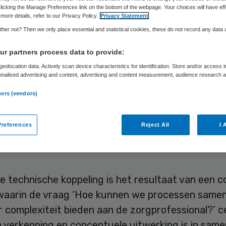
licking the Manage Preferences link on the bottom of the webpage. Your choices will have eff
more details, refer to our Privacy Policy.
Privacy Statement
her not? Then we only place essential and statistical cookies, these do not record any data
Laura van Elst
6 mei 2022
,
10:40
1964 keer gelezen
r partners process data to provide:
tig thuiszorgteams van Laurens werken sinds d
eolocation data. Actively scan device characteristics for identification. Store and/or access 
onalised advertising and content, advertising and content measurement, audience research 
t de duxxie.nl app; een bestelplatform voor
.
ners (vendors)
)middelen thuis. Nieuw is een automatische koppe
e app en het door Laurens gebruikte ecd, Nedap 
references
Reject All
I 
 neemt de administratielast van de thuiszorgme
 technische koppeling is het resultaat van een c
 waarin de vraag ‘Hoe kunnen we processen same
 complexiteit bieden aan de zorgprofessional?’ c
a verkenning en conceptuele uitwerking is in sam