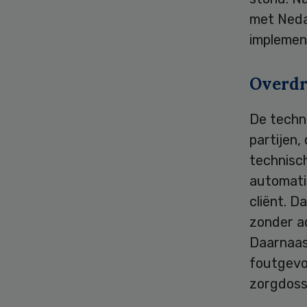
met Neda
implement
Overdr
De techn
partijen,
technisch
automati
cliënt. D
zonder a
Daarnaas
foutgevo
zorgdossi