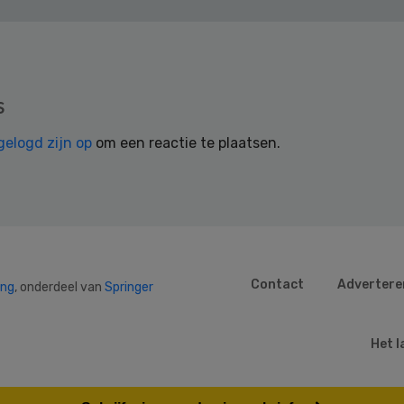
s
gelogd zijn op
om een reactie te plaatsen.
Contact
Advertere
ing
, onderdeel van
Springer
Het l