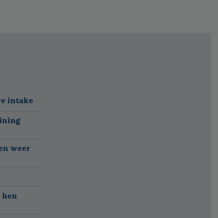
re intake
ining
gen weer
r hen