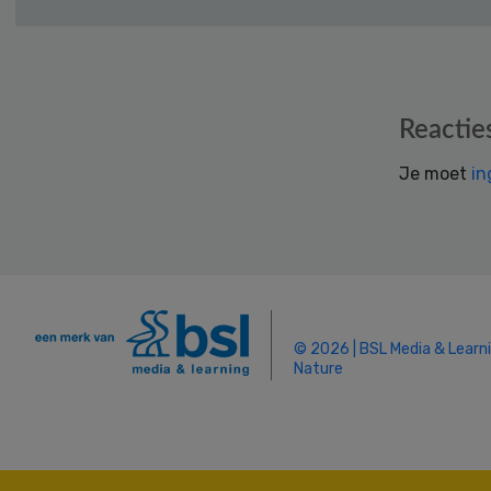
Reader
Reactie
Interactions
Je moet
in
© 2026 | BSL Media & Learn
Nature