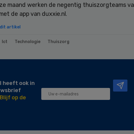
ze maand werken de negentig thuiszorgteams v
et de app van duxxie.nl.
it artikel
Ict
Technologie
Thuiszorg
l heeft ook in
uwsbrief
Blijf op de