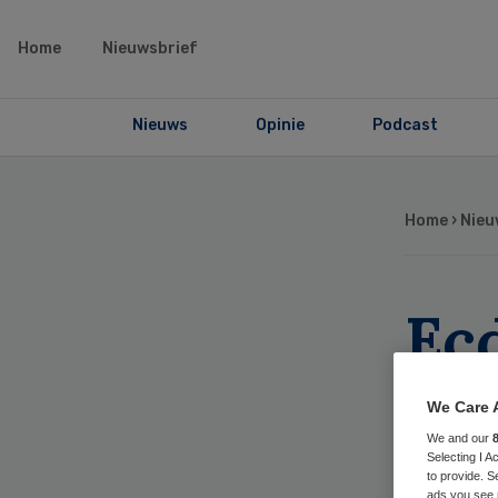
Home
Nieuwsbrief
Nieuws
Opinie
Podcast
Home
›
Nieu
Ecd
re
We Care 
me
We and our
Selecting I 
to provide. S
ads you see 