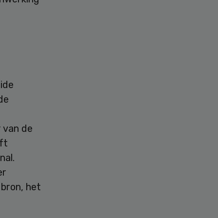
ide
de
 van de
ft
nal.
er
bron, het