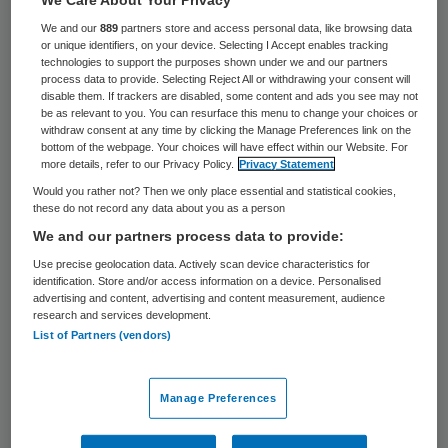
Hij volgt Bas Eenhoorn die acht jaar
bestuursvoorzitter was.
We and our
889
partners store and access personal data, like browsing data
or unique identifiers, on your device. Selecting I Accept enables tracking
technologies to support the purposes shown under we and our partners
process data to provide. Selecting Reject All or withdrawing your consent will
Eke Zijlstra
disable them. If trackers are disabled, some content and ads you see may not
be as relevant to you. You can resurface this menu to change your choices or
withdraw consent at any time by clicking the Manage Preferences link on the
De 62-jarige Zijlstra , die in oktober al als
bottom of the webpage. Your choices will have effect within our Website. For
more details, refer to our Privacy Policy.
Privacy Statement
beoogd voorzitter
werd genoemd, is sinds
Would you rather not? Then we only place essential and statistical cookies,
mei 1998 bestuursvoorzitter van
Atrium
these do not record any data about you as a person
MC
, een van de grootste topklinische
We and our partners process data to provide:
opleidingsziekenhuizen van Nederland. Op 1
Use precise geolocation data. Actively scan device characteristics for
identification. Store and/or access information on a device. Personalised
november 2011 nam hij hier
afscheid als
advertising and content, advertising and content measurement, audience
research and services development.
voorzitter
van de raad van bestuur.
List of Partners (vendors)
Daarvoor was hij bestuursvoorzitter van
GGZ Oost-Brabant
, vicevoorzitter van de
Manage Preferences
NVZ Vereniging van ziekenhuizen
en