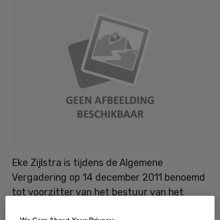
Eke Zijlstra is tijdens de Algemene
Vergadering op 14 december 2011 benoemd
tot voorzitter van het bestuur van het
Koninklijk Genootschap voor Fysiotherapie.
We Care About Your Privacy