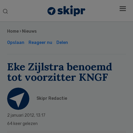
Search
this
Secondary
website
Sidebar
Home
›
Nieuws
Opslaan
Reageer nu
Delen
Eke Zijlstra benoemd
tot voorzitter KNGF
Skipr Redactie
2 januari 2012
,
13:17
64 keer gelezen