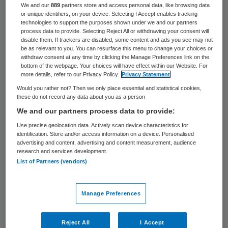
68 keer gelezen
We and our
889
partners store and access personal data, like browsing data
or unique identifiers, on your device. Selecting I Accept enables tracking
Op de ic’s lagen zondag 159
technologies to support the purposes shown under we and our partners
process data to provide. Selecting Reject All or withdrawing your consent will
coronapatiënten: elf minder dan zaterdag,
disable them. If trackers are disabled, some content and ads you see may not
be as relevant to you. You can resurface this menu to change your choices or
meldt het Landelijk Coördinatiecentrum
withdraw consent at any time by clicking the Manage Preferences link on the
bottom of the webpage. Your choices will have effect within our Website. For
Patiënten Spreiding (LCPS). Voor andere
more details, refer to our Privacy Policy.
Privacy Statement
zorg zijn ‘slechts’ 500 ic-bedden bezet.
Would you rather not? Then we only place essential and statistical cookies,
these do not record any data about you as a person
We and our partners process data to provide:
Volgens voorzitter Ernst Kuipers van het
Use precise geolocation data. Actively scan device characteristics for
Landelijk Netwerk Acute Zorg is de
identification. Store and/or access information on a device. Personalised
advertising and content, advertising and content measurement, audience
bezetting op de ic’s laag te noemen: “Dat
research and services development.
List of Partners (vendors)
komt omdat huisartsen en ziekenhuizen
kennelijk langer nodig hebben om de
Manage Preferences
reguliere zorg weer op te starten.”
Het officiële aantal doden door het
Reject All
I Accept