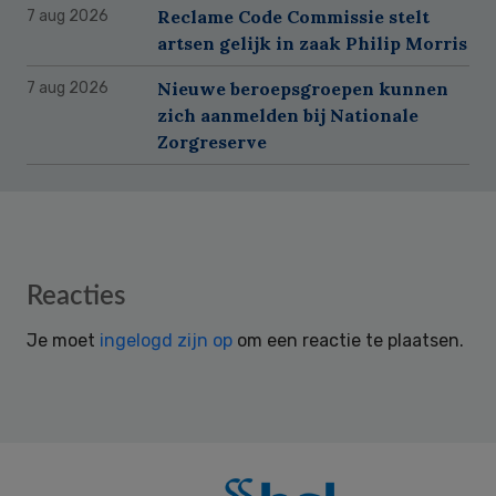
Reclame Code Commissie stelt
7 aug 2026
artsen gelijk in zaak Philip Morris
Nieuwe beroepsgroepen kunnen
7 aug 2026
zich aanmelden bij Nationale
Zorgreserve
Reader
Reacties
Interactions
Je moet
ingelogd zijn op
om een reactie te plaatsen.