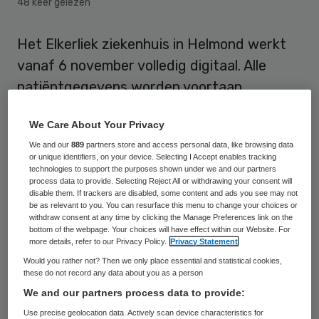
48 keer gelezen
Het Elkerliek ziekenhuis in Helmond werkt
vanaf 6 november volledig digitaal. Alle
patiëntgegevens worden voortaan
geregistreerd in het nieuwe elektronisch
We Care About Your Privacy
patiëntendossier (EPD). Als eerste
We and our
889
partners store and access personal data, like browsing data
Nederlandse ziekenhuis krijgt het Elkerliek
or unique identifiers, on your device. Selecting I Accept enables tracking
ook digitale informatie uit de ambulance.
technologies to support the purposes shown under we and our partners
process data to provide. Selecting Reject All or withdrawing your consent will
disable them. If trackers are disabled, some content and ads you see may not
Van tientallen verschillende
be as relevant to you. You can resurface this menu to change your choices or
withdraw consent at any time by clicking the Manage Preferences link on the
computerprogramma’s is het Elkerliek
bottom of the webpage. Your choices will have effect within our Website. For
more details, refer to our Privacy Policy.
Privacy Statement
overgestapt naar één geïntegreerd
Would you rather not? Then we only place essential and statistical cookies,
totaalsysteem. Het ziekenhuis heeft
these do not record any data about you as a person
gekozen voor
Healthcare Information X-
We and our partners process data to provide:
change (HiX)
van leverancier Chipsoft.
Use precise geolocation data. Actively scan device characteristics for