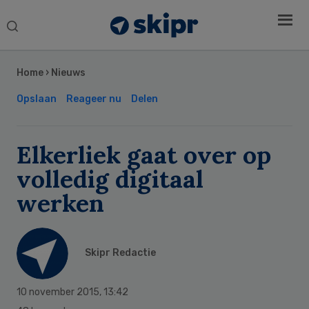
Search
this
Secondary
website
Sidebar
Home
›
Nieuws
Opslaan
Reageer nu
Delen
Elkerliek gaat over op
volledig digitaal
werken
Skipr Redactie
10 november 2015
,
13:42