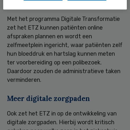
Zelfmeetplein
Met het programma Digitale Transformatie
zet het ETZ kunnen patiënten online
afspraken plannen en wordt een
zelfmeetplein ingericht, waar patiënten zelf
hun bloeddruk en hartslag kunnen meten
ter voorbereiding op een polibezoek.
Daardoor zouden de administratieve taken
verminderen.
Meer digitale zorgpaden
Ook zet het ETZ in op de ontwikkeling van
digitale zorgpaden. Hierbij wordt kritisch