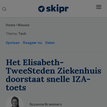
Search
this
Secondary
website
Sidebar
Home
›
Nieuws
Thema:
Tech
Opslaan
Reageer nu
Delen
Het Elisabeth-
TweeSteden Ziekenhuis
doorstaat snelle IZA-
toets
Suzanne Bremmers