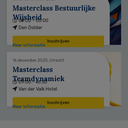
Masterclass Bestuurlijke
Wijsheid
00:00 - 00:00
Den Dolder
Inschrijven
Meer informatie
16 december 2025, Utrecht
Masterclass
Teamdynamiek
09:00 - 16:30
Van der Valk Hotel
Inschrijven
Meer informatie