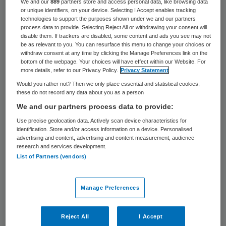
We and our
889
partners store and access personal data, like browsing data
Digitale Zorgpaden verder uit te werken.
or unique identifiers, on your device. Selecting I Accept enables tracking
Doel van de IZA-aanvraag van het ETZ is
technologies to support the purposes shown under we and our partners
process data to provide. Selecting Reject All or withdrawing your consent will
om de al lopende samenwerking op het
disable them. If trackers are disabled, some content and ads you see may not
be as relevant to you. You can resurface this menu to change your choices or
gebied van digitalisering van zorg te
withdraw consent at any time by clicking the Manage Preferences link on the
bottom of the webpage. Your choices will have effect within our Website. For
continueren, uit te breiden en te versnellen.
more details, refer to our Privacy Policy.
Privacy Statement
Would you rather not? Then we only place essential and statistical cookies,
these do not record any data about you as a person
Minder meters en minder bedden
We and our partners process data to provide:
Use precise geolocation data. Actively scan device characteristics for
Door de voorgestelde versnelling verwacht
identification. Store and/or access information on a device. Personalised
het ziekenhuis minder vierkante meters en
advertising and content, advertising and content measurement, audience
research and services development.
minder verpleegbedden nodig te hebben,
List of Partners (vendors)
ondanks het stijgen van de zorgvraag. Ook
voorziet de aanvraag in een afname van het
Manage Preferences
aantal bezoeken aan de poliklinieken.
Reject All
I Accept