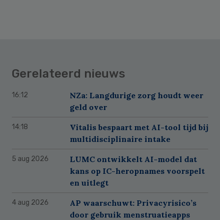
Gerelateerd nieuws
NZa: Langdurige zorg houdt weer
16:12
geld over
Vitalis bespaart met AI-tool tijd bij
14:18
multidisciplinaire intake
LUMC ontwikkelt AI-model dat
5 aug 2026
kans op IC-heropnames voorspelt
en uitlegt
AP waarschuwt: Privacyrisico’s
4 aug 2026
door gebruik menstruatieapps