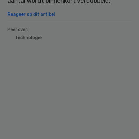
aantal wordt binnenkort verdubbeld.
Reageer op dit artikel
Meer over:
Technologie
Primary
Sidebar