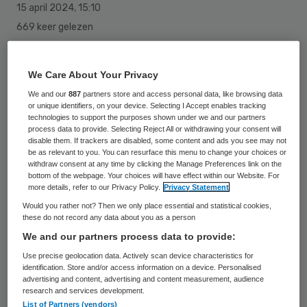
15 april 2024
,
15:10
669 keer gelezen
Gynaecologen en verloskundigen van het
We Care About Your Privacy
Elisabeth-TweeSteden Ziekenhuis (ETZ)
We and our
887
partners store and access personal data, like browsing data
werken met nieuwe echo-apparaten
or unique identifiers, on your device. Selecting I Accept enables tracking
waarmee ze beelden rechtstreeks in het
technologies to support the purposes shown under we and our partners
process data to provide. Selecting Reject All or withdrawing your consent will
elektronisch patiëntendossier kunnen
disable them. If trackers are disabled, some content and ads you see may not
be as relevant to you. You can resurface this menu to change your choices or
opslaan. Printen behoort daarmee tot het
withdraw consent at any time by clicking the Manage Preferences link on the
bottom of the webpage. Your choices will have effect within our Website. For
verleden.
more details, refer to our Privacy Policy.
Privacy Statement
Would you rather not? Then we only place essential and statistical cookies,
these do not record any data about you as a person
Het ETZ in Tilburg is het eerste ziekenhuis
We and our partners process data to provide:
in Europa dat de echo-apparaten ‘Aplio Me’
Use precise geolocation data. Actively scan device characteristics for
van leverancier Canon Medical Systems
identification. Store and/or access information on a device. Personalised
advertising and content, advertising and content measurement, audience
gebruikt. “De apparaten zijn compacter en
research and services development.
List of Partners (vendors)