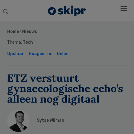
Search
this
Secondary
website
Sidebar
Home
›
Nieuws
Thema:
Tech
Opslaan
Reageer nu
Delen
ETZ verstuurt
gynaecologische echo’s
alleen nog digitaal
Sytse Wilman