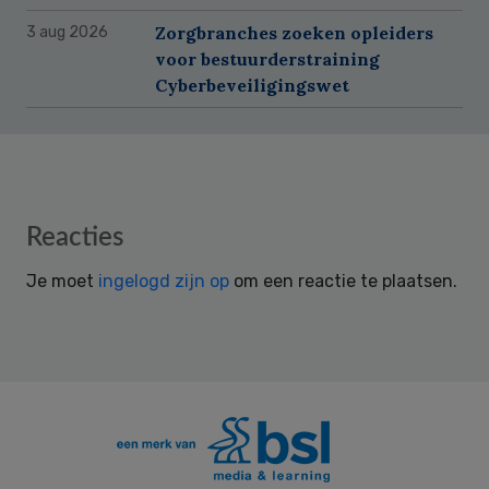
Zorgbranches zoeken opleiders
3 aug 2026
voor bestuurderstraining
Cyberbeveiligingswet
Reader
Reacties
Interactions
Je moet
ingelogd zijn op
om een reactie te plaatsen.