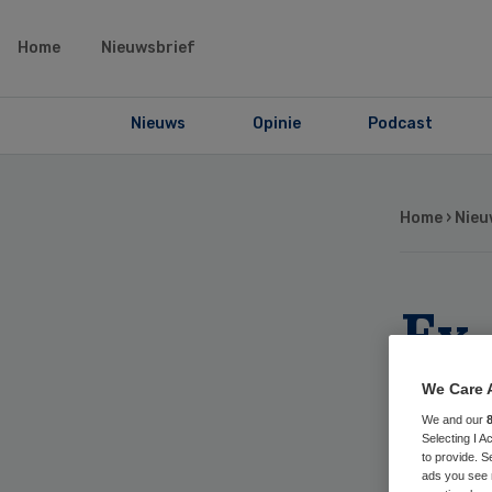
Home
Nieuwsbrief
Nieuws
Opinie
Podcast
Home
›
Nieu
Ex
kri
We Care 
We and our
ve
Selecting I 
to provide. S
ads you see 