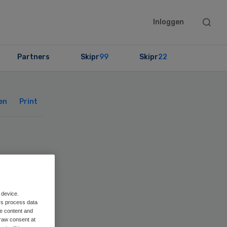
Searc
Inloggen
this
websit
Partners
Skipr
99
Skipr
22
Primary
Sidebar
en
Print
 device.
rs process data
me content and
raw consent at