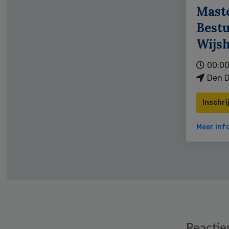
Mast
Bestu
Wijs
00:00
Den D
Inschri
Meer inf
Reader
Reactie