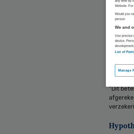
any time by c
Website. For 
Would you rat
person
We and ou
Use precise g
Voormali
device. Pers
development
overlijde
List of Part
(Financi
verzeker
Manage P
“Dit bet
afgereke
verzeker
Hypot