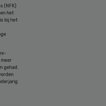
es (NFK)
ten het
s bij het
oge
ex-
t meer
n gehad.
worden
derjarig