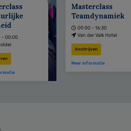
erclass
Masterclass
urlijke
Teamdynamiek
heid
09:00 - 16:30
Van der Valk Hotel
 - 00:00
older
Inschrijven
jven
Meer informatie
ormatie
s