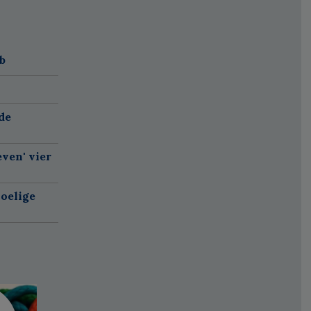
b
de
ven' vier
oelige