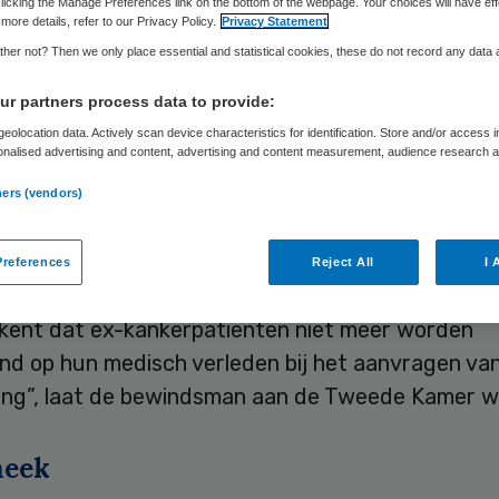
licking the Manage Preferences link on the bottom of the webpage. Your choices will have eff
more details, refer to our Privacy Policy.
Privacy Statement
her not? Then we only place essential and statistical cookies, these do not record any data
Skipr Redactie
13 december 2019
,
10:30
613 keer gelezen
r partners process data to provide:
eolocation data. Actively scan device characteristics for identification. Store and/or access 
ge kankerpatiënten kunnen binnenkort een betaal
onalised advertising and content, advertising and content measurement, audience research 
.
nsrisicoverzekering afsluiten. Minister Wopke Hoe
ners (vendors)
ën) heeft hierover afspraken gemaakt met de
ingssector.
references
Reject All
I 
ekent dat ex-kankerpatiënten niet meer worden
nd op hun medisch verleden bij het aanvragen van
ing”, laat de bewindsman aan de Tweede Kamer w
heek