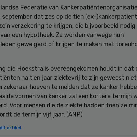
landse Federatie van Kankerpatiëntenorganisati
n september dat zes op de tien (ex-)kankerpatiën
 zo’n verzekering te krijgen, die bijvoorbeeld nodig i
n van een hypotheek. Ze worden vanwege hun
rleden geweigerd of krijgen te maken met torenh
ing die Hoekstra is overeengekomen houdt in dat 
iënten na tien jaar ziektevrij te zijn geweest nie
erzekeraar hoeven te melden dat ze kanker hebbe
aalde vormen van kanker zal een kortere termijn 
rd. Voor mensen die de ziekte hadden toen ze min
rdt de termijn vijf jaar. (ANP)
it artikel