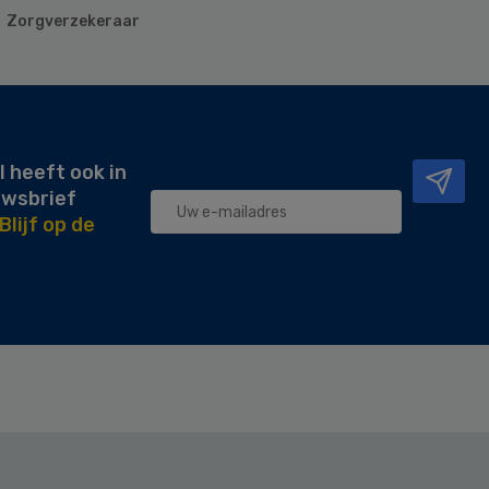
Zorgverzekeraar
l heeft ook in
uwsbrief
Blijf op de