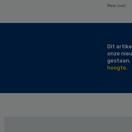
Meer over:
Secondary
Sidebar
Dit artike
onze nie
gestaan.
hoogte.