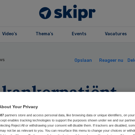
Video’s
Thema’s
Events
Vacatures
ws
Opslaan
Reageer nu
Del
-kankerpatiënt
jgt betaalbare
About Your Privacy
887
partners store and access personal data, like browsing data or unique identifiers, on your
rzekering
Accept enables tracking technologies to support the purposes shown under we and our partne
electing Reject All or withdrawing your consent will disable them. If trackers are disabled, so
may not be as relevant to you. You can resurface this menu to change your choices or withd