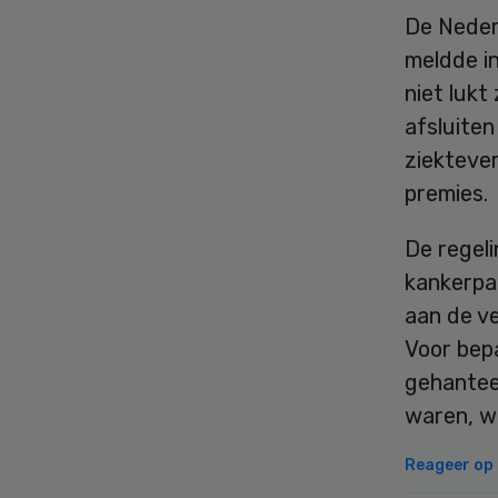
De Neder
meldde i
niet lukt
afsluite
ziekteve
premies.
De regel
kankerpat
aan de v
Voor bep
gehantee
waren, wo
Reageer op d