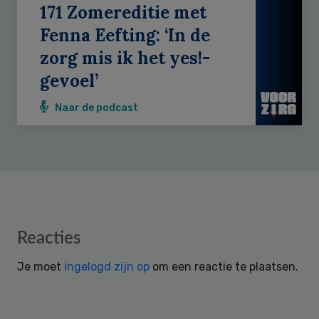
171 Zomereditie met
Fenna Eefting: ‘In de
zorg mis ik het yes!-
gevoel’
Naar de podcast
Reader
Reacties
Interactions
Je moet
ingelogd zijn op
om een reactie te plaatsen.