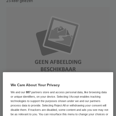
23 keer gelezen
We Care About Your Privacy
We and our
887
partners store and access personal data, like browsing data
VIDEO – Als zorgverzekeraars verplicht
or unique identifiers, on your device. Selecting I Accept enables tracking
worden om experimentele medicijnen te
technologies to support the purposes shown under we and our partners
process data to provide. Selecting Reject All or withdrawing your consent will
vergoeden, kan dat de zorgkosten op
disable them. If trackers are disabled, some content and ads you see may not
be as relevant to you. You can resurface this menu to change your choices or