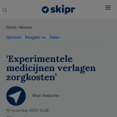
Search
this
Secondary
website
Sidebar
Home
›
Nieuws
Opslaan
Reageer nu
Delen
‘Experimentele
medicijnen verlagen
zorgkosten’
Skipr Redactie
10 november 2014
,
15:28