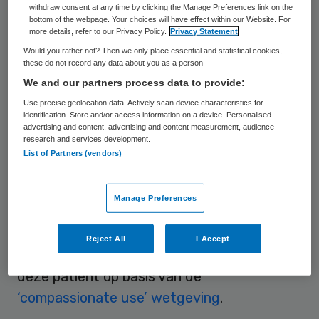
termijn omlaag brengen. Dat stelt Sjaak
withdraw consent at any time by clicking the Manage Preferences link on the
bottom of the webpage. Your choices will have effect within our Website. For
Vink, mede oprichter van
more details, refer to our Privacy Policy.
Privacy Statement
medicijnmarktpaats MyTomorrows tijdens
Would you rather not? Then we only place essential and statistical cookies,
these do not record any data about you as a person
E-health Convention van Skipr/Emerce op 4
We and our partners process data to provide:
november in Amsterdam.
Use precise geolocation data. Actively scan device characteristics for
identification. Store and/or access information on a device. Personalised
Mytomorrows is
een online marktplaats
advertising and content, advertising and content measurement, audience
research and services development.
waar regulier uitbehandelde patiënten
List of Partners (vendors)
medicijnen kunnen vinden die nog niet
goedgekeurd zijn, maar al wel
Manage Preferences
veelbelovende resultaten hebben geboekt.
In overleg kan de behandelend arts een
Reject All
I Accept
aanvraag doen voor een behandeling van
deze patient op basis van de
‘compassionate use’ wetgeving
.